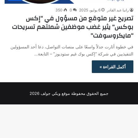
رانيا عبد القادر
6 يوليو، 2025
0
350
تصريح غير متوقع من مسؤول في “إكس
بوكس” يثير غضب موظفين شملتهم تسريحات
“مايكروسوفت”
في خطوة أثارت جدلاً واسعًا على منصات التواصل، دعا أحد المسؤولين
التنفيذيين في شركة “إكس بوك غيم ستوديوز” – التابعة…
أكمل القراءة »
جميع الحقوق محفوظة موقع ويكي جولف 2026