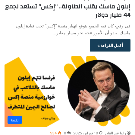
إيلون ماسك يقلب الطاولة.. “إكس” تستعد لجمع
44 مليار دولار
في وقتٍ كان فيه الجميع يتوقع انهيار منصة “إكس” تحت قيادة إيلون
ماسك، يبدو أن الأمور تتجه نحو مسار مغاير…
أكمل القراءة »
تقنية
رانيا عبد القادر
10 فبراير، 2025
0
534