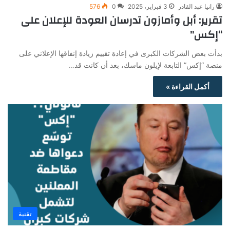
رانيا عبد القادر
3 فبراير، 2025
0
576
تقرير: أبل وأمازون تدرسان العودة للإعلان على
“إكس”
بدأت بعض الشركات الكبرى في إعادة تقييم زيادة إنفاقها الإعلاني على
منصة “إكس” التابعة لإيلون ماسك، بعد أن كانت قد…
أكمل القراءة »
تقنية