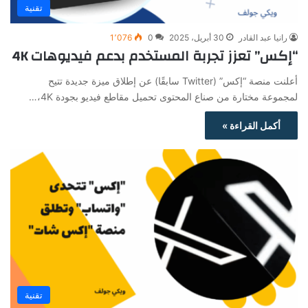
تقنية
رانيا عبد القادر
30 أبريل، 2025
0
1٬076
“إكس” تعزز تجربة المستخدم بدعم فيديوهات 4K
أعلنت منصة “إكس” (Twitter سابقًا) عن إطلاق ميزة جديدة تتيح
لمجموعة مختارة من صناع المحتوى تحميل مقاطع فيديو بجودة 4K،…
أكمل القراءة »
تقنية