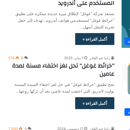
المستخدم على أندرويد
تستعد شركة “غوغل” لإطلاق ميزة جديدة مبتكرة على تطبيق
“خرائط غوغل” لمستخدمي هواتف أندرويد، تهدف إلى جعل
تجربة التنقل أسهل…
أكمل القراءة »
ة
رانيا عبد القادر
1 يناير، 2025
0
578
“خرائط غوغل” تحل لغز اختفاء مسنة لمدة
عامين
نجح تطبيق “خرائط غوغل” في حل لغز اختفاء السيدة المسنة
بوليت لاندريو، التي اختفت لمدة عامين بعد أن تركها زوجها…
أكمل القراءة »
ة
رانيا عبد القادر
17 ديسمبر، 2024
0
1٬050