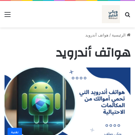
بحث عن
الق
الرئيسية
/
هواتف أندرويد
هواتف أندرويد
تقنية