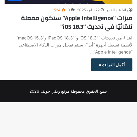
رانيا عبد القادر
22 يناير، 2025
0
524
ميزات “Apple Intelligence” ستكون مفعلة
تلقائيًا في تحديث “iOS 18.3”
ابتداءً من تحديثات “iOS 18.3″ و”iPadOS 18.3″ و”macOS 15.3”
لأنظمة تشغيل أجهزة “أبل“، سيتم تفعيل ميزات الذكاء الاصطناعي
“Apple Intelligence”…
أكمل القراءة »
جميع الحقوق محفوظة موقع ويكي جولف 2026