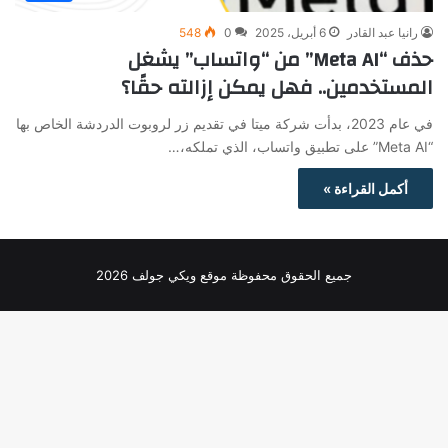
رانيا عبد القادر
6 أبريل، 2025
0
548
حذف “Meta AI” من “واتساب” يشغل
المستخدمين.. فهل يمكن إزالته حقًا؟
في عام 2023، بدأت شركة ميتا في تقديم زر لروبوت الدردشة الخاص بها
“Meta AI” على تطبيق واتساب، الذي تملكه،…
أكمل القراءة »
جميع الحقوق محفوظة موقع ويكي جولف 2026