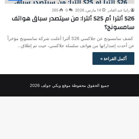
رانيا عبد القادر
14 مارس، 2026
0
265
S26 ألترا أم S25 ألترا: من سيتصدر سباق هواتف
سامسونج؟
كشف سامسونج عن جلاكسي S26 ألترا أعلنت شركة سامسونج مؤخراً
عن أحدث إصداراتها من هواتف سلسلة جلاكسي، حيث تم إطلاق…
أكمل القراءة »
جميع الحقوق محفوظة موقع ويكي جولف 2026