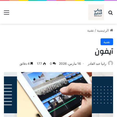
بحث عن
الق
الرئيسية
/
تقنية
تقنية
آيفون
رانيا عبد القادر
16 مارس، 2026
0
177
4 دقائق