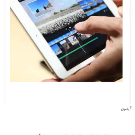
آيفون