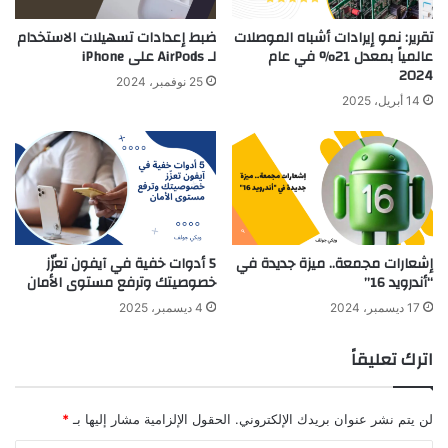
تقرير: نمو إيرادات أشباه الموصلات
ضبط إعدادات تسهيلات الاستخدام
عالمياً بمعدل 21% في عام
لـ AirPods على iPhone
2024
25 نوفمبر، 2024
14 أبريل، 2025
إشعارات مجمعة.. ميزة جديدة في
5 أدوات خفية في آيفون تعزّز
“أندرويد 16”
خصوصيتك وترفع مستوى الأمان
17 ديسمبر، 2024
4 ديسمبر، 2025
اترك تعليقاً
لن يتم نشر عنوان بريدك الإلكتروني.
الحقول الإلزامية مشار إليها بـ
*