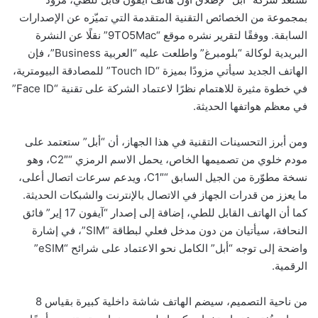
بمجموعة من الخصائص التقنية المتقدمة التي تميّزه عن الإصدارات
السابقة. ووفقًا لتقرير نشره موقع “9TO5Mac” نقلًا عن النشرة
البريدية لوكالة “بلومبرغ” واطلعت عليه “العربية Business”، فإن
الهاتف الجديد سيأتي مزودًا بميزة “Touch ID” للمصادقة البيومترية،
في خطوة مثيرة للاهتمام نظرًا لاعتماد الشركة على تقنية “Face ID”
في معظم هواتفها الحديثة.
ومن أبرز التحسينات التقنية في هذا الجهاز، أن “أبل” ستعتمد على
مودم خلوي من تصميمها الخاص، يحمل الاسم الرمزي “C2″، وهو
نسخة مطوّرة من الجيل السابق “C1″، ويدعم سرعات اتصال أعلى،
ما يعزز من قدرات الجهاز في الاتصال بالإنترنت والشبكات الحديثة.
كما أن الهاتف القابل للطي، إضافة إلى إصدار “آيفون 17 إير” فائق
النحافة، سيأتيان من دون مدخل فعلي لبطاقة “SIM”، في إشارة
واضحة إلى توجه “أبل” الكامل نحو الاعتماد على شرائح “eSIM”
الرقمية.
من ناحية التصميم، سيضم الهاتف شاشة داخلية كبيرة بقياس 8