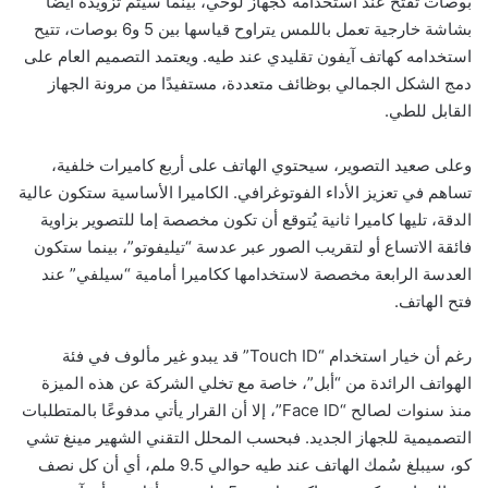
بوصات تُفتح عند استخدامه كجهاز لوحي، بينما سيتم تزويده أيضًا
بشاشة خارجية تعمل باللمس يتراوح قياسها بين 5 و6 بوصات، تتيح
استخدامه كهاتف آيفون تقليدي عند طيه. ويعتمد التصميم العام على
دمج الشكل الجمالي بوظائف متعددة، مستفيدًا من مرونة الجهاز
القابل للطي.
وعلى صعيد التصوير، سيحتوي الهاتف على أربع كاميرات خلفية،
تساهم في تعزيز الأداء الفوتوغرافي. الكاميرا الأساسية ستكون عالية
الدقة، تليها كاميرا ثانية يُتوقع أن تكون مخصصة إما للتصوير بزاوية
فائقة الاتساع أو لتقريب الصور عبر عدسة “تيليفوتو”، بينما ستكون
العدسة الرابعة مخصصة لاستخدامها ككاميرا أمامية “سيلفي” عند
فتح الهاتف.
رغم أن خيار استخدام “Touch ID” قد يبدو غير مألوف في فئة
الهواتف الرائدة من “أبل”، خاصة مع تخلي الشركة عن هذه الميزة
منذ سنوات لصالح “Face ID”، إلا أن القرار يأتي مدفوعًا بالمتطلبات
التصميمية للجهاز الجديد. فبحسب المحلل التقني الشهير مينغ تشي
كو، سيبلغ سُمك الهاتف عند طيه حوالي 9.5 ملم، أي أن كل نصف