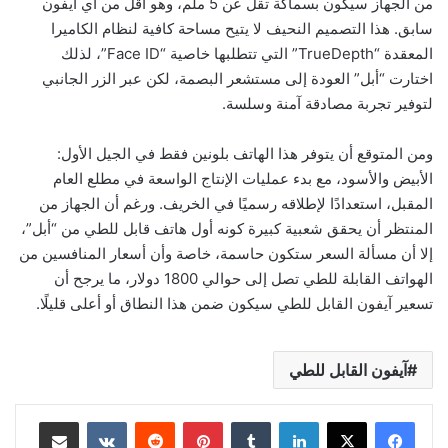
من الجهاز سيكون بسماكة تقل عن 5 ملم، وهو أقل من أي آيفون
سابق. هذا التصميم النحيف لا يتيح مساحة كافية لنظام الكاميرا
المعقدة “TrueDepth” التي تتطلبها خاصية “Face ID”، لذلك
اختارت “أبل” العودة إلى مستشعر البصمة، لكن عبر الزر الجانبي
لتوفير تجربة مصادقة آمنة وسلسة.
ومن المتوقع أن يتوفر هذا الهاتف بلونين فقط في الجيل الأول:
الأبيض والأسود، مع بدء عمليات الإنتاج الواسعة في مطلع العام
المقبل، استعدادًا لإطلاقه رسميًا في الخريف. ورغم أن الجهاز من
المنتظر أن يحقق شعبية كبيرة كونه أول هاتف قابل للطي من “أبل”،
إلا أن مسألة السعر ستكون حاسمة، خاصة وأن أسعار المنافسين من
الهواتف القابلة للطي تصل إلى حوالي 1800 دولار، ما يرجح أن
تسعير آيفون القابل للطي سيكون ضمن هذا النطاق أو أعلى قليلًا.
آيفون القابل للطي
لينكدإن
بينتيريست
مشاركة عبر البريد