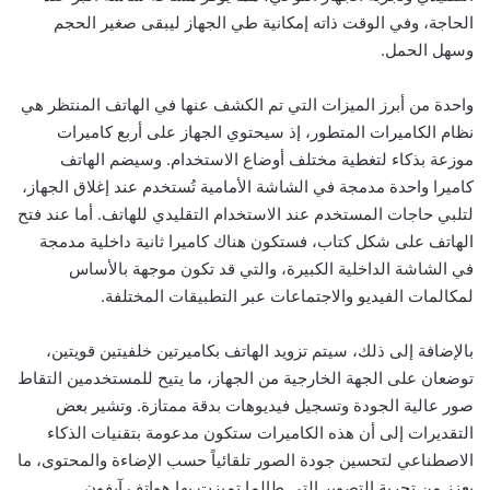
الحاجة، وفي الوقت ذاته إمكانية طي الجهاز ليبقى صغير الحجم
وسهل الحمل.
واحدة من أبرز الميزات التي تم الكشف عنها في الهاتف المنتظر هي
نظام الكاميرات المتطور، إذ سيحتوي الجهاز على أربع كاميرات
موزعة بذكاء لتغطية مختلف أوضاع الاستخدام. وسيضم الهاتف
كاميرا واحدة مدمجة في الشاشة الأمامية تُستخدم عند إغلاق الجهاز،
لتلبي حاجات المستخدم عند الاستخدام التقليدي للهاتف. أما عند فتح
الهاتف على شكل كتاب، فستكون هناك كاميرا ثانية داخلية مدمجة
في الشاشة الداخلية الكبيرة، والتي قد تكون موجهة بالأساس
لمكالمات الفيديو والاجتماعات عبر التطبيقات المختلفة.
بالإضافة إلى ذلك، سيتم تزويد الهاتف بكاميرتين خلفيتين قويتين،
توضعان على الجهة الخارجية من الجهاز، ما يتيح للمستخدمين التقاط
صور عالية الجودة وتسجيل فيديوهات بدقة ممتازة. وتشير بعض
التقديرات إلى أن هذه الكاميرات ستكون مدعومة بتقنيات الذكاء
الاصطناعي لتحسين جودة الصور تلقائياً حسب الإضاءة والمحتوى، ما
يعزز من تجربة التصوير التي طالما تميزت بها هواتف آيفون.