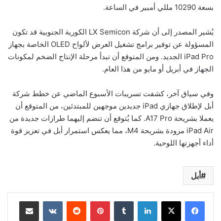
بسعة 10290 مللي أمبير في الساعة.
يُشير المصدر إلى أن شركة LX Semicon الكورية الجنوبية قد تكون
المسؤولة عن توفير برامج تشغيل العرض لألواح OLED الخاصة بجهاز
iPad Pro الجديد. ومن المتوقع أن تبدأ مرحلة الإنتاج الضخم لمكونات
الجهاز في أبريل أو مايو من هذا العام.
وفي سياق آخر، كشفت تسريبات الأسبوع الماضي عن خطط شركة
أبل لإطلاق جهازي iPad جديدين موجهين للمبتدئين، من المتوقع أن
يعملا بشريحة A17 Pro. كما يُتوقع أن تنضم إليهما طرازات جديدة من
iPad Air مزودة بشريحة M4، مما يعكس استمرار أبل في تعزيز قوة
أداء أجهزتها اللوحية.
أبل
لينكدإن
بينتيريست
مشاركة عبر البريد