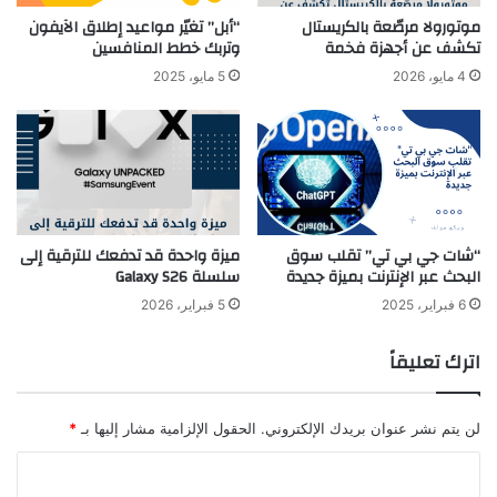
موتورولا مرصّعة بالكريستال
“أبل” تغيّر مواعيد إطلاق الآيفون
تكشف عن أجهزة فخمة
وتربك خطط المنافسين
4 مايو، 2026
5 مايو، 2025
“شات جي بي تي” تقلب سوق
ميزة واحدة قد تدفعك للترقية إلى
البحث عبر الإنترنت بميزة جديدة
سلسلة Galaxy S26
6 فبراير، 2025
5 فبراير، 2026
اترك تعليقاً
لن يتم نشر عنوان بريدك الإلكتروني.
الحقول الإلزامية مشار إليها بـ
*
ا