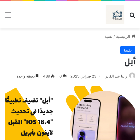
بحث عن
الق
الرئيسية
/
تقنية
تقنية
أبل
رانيا عبد القادر
23 فبراير، 2025
0
489
دقيقة واحدة