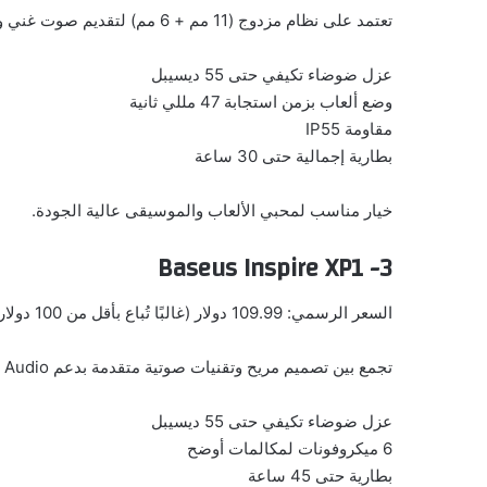
تعتمد على نظام مزدوج (11 مم + 6 مم) لتقديم صوت غني ومتوازن، مع شهادة Hi-Res ودعم LHDC 5.0.
عزل ضوضاء تكيفي حتى 55 ديسيبل
وضع ألعاب بزمن استجابة 47 مللي ثانية
مقاومة IP55
بطارية إجمالية حتى 30 ساعة
خيار مناسب لمحبي الألعاب والموسيقى عالية الجودة.
3- Baseus Inspire XP1
السعر الرسمي: 109.99 دولار (غالبًا تُباع بأقل من 100 دولار)
تجمع بين تصميم مريح وتقنيات صوتية متقدمة بدعم Dolby Audio.
عزل ضوضاء تكيفي حتى 55 ديسيبل
6 ميكروفونات لمكالمات أوضح
بطارية حتى 45 ساعة