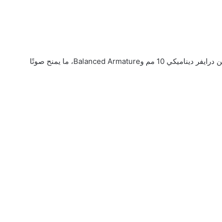
تقدم تجربة قريبة من الفئة العليا بفضل نظام مزدوج يجمع بين درايفر ديناميكي 10 مم وBalanced Armature، ما يمنح صوتًا