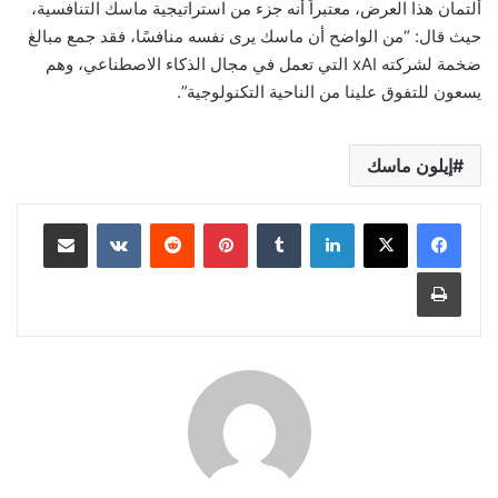
ألتمان هذا العرض، معتبراً أنه جزء من استراتيجية ماسك التنافسية،
حيث قال: “من الواضح أن ماسك يرى نفسه منافسًا، فقد جمع مبالغ
ضخمة لشركته xAI التي تعمل في مجال الذكاء الاصطناعي، وهم
يسعون للتفوق علينا من الناحية التكنولوجية”.
إيلون ماسك
لينكدإن
بينتيريست
مشاركة عبر البريد
طباعة