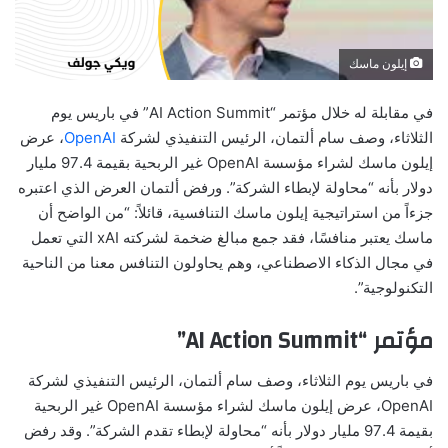
إيلون ماسك
في مقابلة له خلال مؤتمر “AI Action Summit” في باريس يوم
الثلاثاء، وصف سام ألتمان، الرئيس التنفيذي لشركة
OpenAI
، عرض
إيلون ماسك لشراء مؤسسة OpenAI غير الربحية بقيمة 97.4 مليار
دولار بأنه “محاولة لإبطاء الشركة”. ورفض ألتمان العرض الذي اعتبره
جزءاً من استراتيجية إيلون ماسك التنافسية، قائلاً: “من الواضح أن
ماسك يعتبر منافسًا، فقد جمع مبالغ ضخمة لشركته xAI التي تعمل
في مجال الذكاء الاصطناعي، وهم يحاولون التنافس معنا من الناحية
التكنولوجية”.
مؤتمر “AI Action Summit”
في باريس يوم الثلاثاء، وصف سام ألتمان، الرئيس التنفيذي لشركة
OpenAI، عرض إيلون ماسك لشراء مؤسسة OpenAI غير الربحية
بقيمة 97.4 مليار دولار بأنه “محاولة لإبطاء تقدم الشركة”. وقد رفض