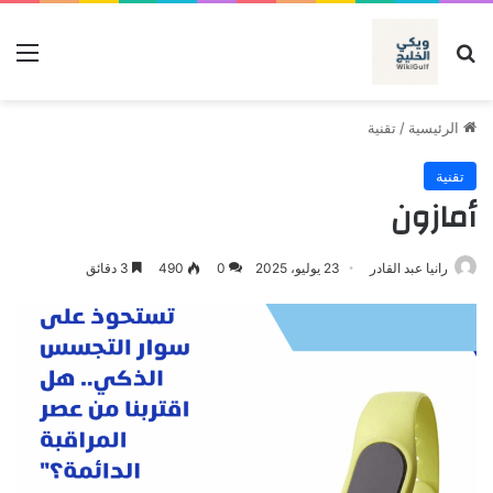
بحث عن
الق
الرئيسية
/
تقنية
تقنية
أمازون
رانيا عبد القادر
23 يوليو، 2025
0
490
3 دقائق