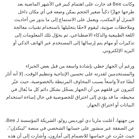
وكانت Bee قد حازت على اهتمام كبير في الأشهر الماضية بعد
طرحها جهازًا ذكياً صغير الحجم يمكن وضعه في أي مكان داخل
المنزل أو المكتب، ويعمل على الاستماع إلى ما يدور من أحاديث
وملاحظات صوتية، ليقوم لاحقًا بتحليلها باستخدام تقنيات معالجة
اللغة الطبيعية والذكاء الاصطناعي، ثم يحوّل تلك المعلومات إلى
تذكيرات أو مهام يتم إرسالها إلى المستخدم عبر الهاتف الذكي أو
البريد الإلكتروني.
ورغم أن الجهاز حظي بإشادة واسعة من قبل بعض الخبراء
والمستخدمين لقدرته على تحسين الإنتاجية وتنظيم الوقت، إلا أنه أثار
أيضًا جدلاً واسعاً بسبب المخاوف المرتبطة بالخصوصية، حيث عبّر
كثيرون عن قلقهم من أن الجهاز يسجّل بشكل دائم كل ما يُقال في
محيطه، ما قد يؤدي إلى اختراق للخصوصية في حال إساءة استخدام
البيانات أو اختراق الجهاز.
من جهتها، أعلنت ماريا دي لورديس زولو، الشريكة المؤسسة لـ Bee،
عن الصفقة عبر منشور على حسابها الشخصي في منصة “لينكدإن”،
حيث عبّرت عن حماسها للانضمام إلى أمازون، وأشارت إلى أن هذه