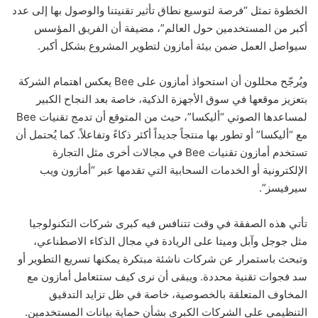
الخطوة تمثل “فرصة لتوسيع نطاق تأثير تقنيتنا والوصول بها إلى عدد
أكبر من المستخدمين حول العالم”، مضيفة أن الفريق المؤسس
سيواصل العمل ضمن بيئة أمازون لتطوير المشروع بشكل أكبر.
ويُرجّح محللون أن استحواذ أمازون على Bee يعكس اهتمام الشركة
بتعزيز موقعها في سوق الأجهزة الذكية، خاصة بعد النجاح الكبير
لمساعدها الصوتي “أليكسا”، حيث من المتوقع أن تدمج تقنيات Bee
مع “أليكسا” أو تطور بها منتجاً جديداً أكثر ذكاءً وتفاعلاً. كما يُحتمل أن
تستخدم أمازون تقنيات Bee في مجالات أخرى مثل التجارة
الإلكترونية أو الخدمات السحابية التي تقدمها عبر “أمازون ويب
سيرفيسز”.
تأتي هذه الصفقة في وقت تتنافس فيه كبرى شركات التكنولوجيا
مثل جوجل وآبل وميتا على الريادة في مجال الذكاء الاصطناعي،
وتبحث باستمرار عن شركات ناشئة مبتكرة يمكنها تسريع التطوير أو
سد فجوات تقنية محددة. ويبقى أن نرى كيف ستتعامل أمازون مع
المخاوف المتعلقة بالخصوصية، خاصة في ظل تزايد التدقيق
التنظيمي على الشركات الكبرى بشأن حماية بيانات المستخدمين.