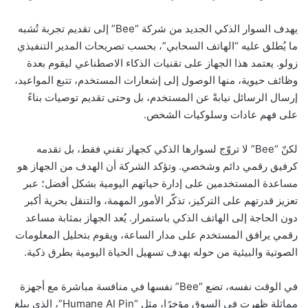
يهدف السوار الذكي الجديد من شركة “Bee” إلى تقديم تجربة تُشبه
ما يُطلق عليه “الهاتف السحابي”، بحسب تصريحات المدير التنفيذي
زولو. يعتمد هذا الجهاز على تقنيات الذكاء الاصطناعي ليقوم بعدة
وظائف حيوية، منها الوصول إلى إشعارات المستخدم، تتبع المواعيد،
إرسال الرسائل نيابةً عن المستخدم، بل وحتى تقديم توصيات بناءً
على فهم عادات وسلوكيات الشخص.
لكنّ “Bee” لا تروّج لسوارها الذكي كجهاز تقني فقط، بل تقدمه
كرفيق رقمي دائم وشخصي. وتؤكد الشركة أن الهدف من الجهاز هو
مساعدة المستخدمين على إدارة حياتهم اليومية بشكل أفضل؛ عبر
تعزيز قدرتهم على التركيز، تذكّر الأمور المهمة، والتنقل بحرية أكبر
دون الحاجة إلى الهاتف الذكي باستمرار. يُعد الجهاز بمثابة مساعد
رقمي يرافق المستخدم على مدار الساعة، ويقوم بتحليل المعلومات
الصوتية والبيئية من حوله بهدف تسهيل الحياة اليومية بطرق ذكية.
في الوقت نفسه، تضع “Bee” نفسها في منافسة مباشرة مع أجهزة
مماثلة ظهرت في السوق مؤخرًا، مثل “Humane AI Pin”، الذي يبلغ