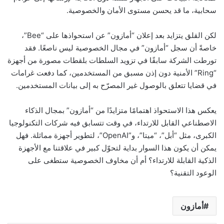
سحابية، ما قد يحسن مستوى الأمان والخصوصية.
لكن القلق يتزايد بعد إعلان “أمازون” عن استحواذها على “Bee”،
خاصةً أن سجل “أمازون” في مجال الخصوصية ليس ناصعًا. فقد
تورطت الشركة سابقًا في تزويد السلطات بلقطات مصورة من أجهزة
“Ring” الأمنية دون إذن مسبق من المستخدمين، كما دفعت غرامات
في قضايا تتعلق بالوصول غير المصرّح به إلى بيانات المستخدمين.
يعكس هذا الاستحواذ اهتمامًا متزايدًا من “أمازون” بمجال الذكاء
الاصطناعي القابل للارتداء، في وقت تتسابق فيه شركات التكنولوجيا
الكبرى، مثل “أبل”، “ميتا”، و”OpenAI”، لتطوير أجهزة مماثلة. فهل
يمكن أن يكون هذا السوار بداية لتحوّل كبير في علاقتنا مع الأجهزة
الذكية القابلة للارتداء؟ أم أن مخاوف الخصوصية ستطغى على
الوعود التقنية؟
أمازون