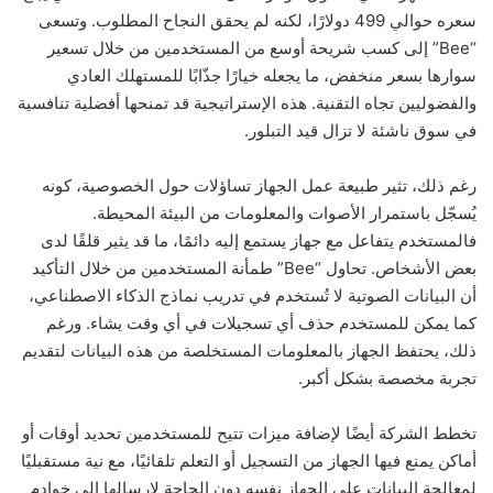
سعره حوالي 499 دولارًا، لكنه لم يحقق النجاح المطلوب. وتسعى
“Bee” إلى كسب شريحة أوسع من المستخدمين من خلال تسعير
سوارها بسعر منخفض، ما يجعله خيارًا جذّابًا للمستهلك العادي
والفضوليين تجاه التقنية. هذه الإستراتيجية قد تمنحها أفضلية تنافسية
في سوق ناشئة لا تزال قيد التبلور.
رغم ذلك، تثير طبيعة عمل الجهاز تساؤلات حول الخصوصية، كونه
يُسجّل باستمرار الأصوات والمعلومات من البيئة المحيطة.
فالمستخدم يتفاعل مع جهاز يستمع إليه دائمًا، ما قد يثير قلقًا لدى
بعض الأشخاص. تحاول “Bee” طمأنة المستخدمين من خلال التأكيد
أن البيانات الصوتية لا تُستخدم في تدريب نماذج الذكاء الاصطناعي،
كما يمكن للمستخدم حذف أي تسجيلات في أي وقت يشاء. ورغم
ذلك، يحتفظ الجهاز بالمعلومات المستخلصة من هذه البيانات لتقديم
تجربة مخصصة بشكل أكبر.
تخطط الشركة أيضًا لإضافة ميزات تتيح للمستخدمين تحديد أوقات أو
أماكن يمنع فيها الجهاز من التسجيل أو التعلم تلقائيًا، مع نية مستقبليًا
لمعالجة البيانات على الجهاز نفسه دون الحاجة لإرسالها إلى خوادم