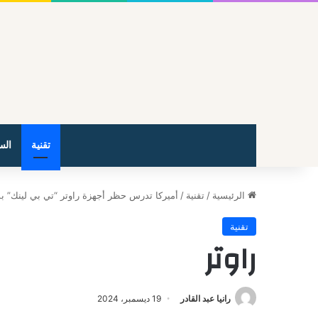
تقنية
الس
الرئيسية
/
تقنية
/
أميركا تدرس حظر أجهزة راوتر “تي بي لينك” 
تقنية
راوتر
رانيا عبد القادر
19 ديسمبر، 2024