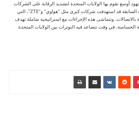
هود أوسع تقوم بها الولايات المتحدة لتشديد الرقابة على الشركات
التكنولوجية الصينية نظرًا للمخاوف الأمنية. وكانت الإجراءات السابقة قد استهدفت شركات كبرى مثل “هواوي” و”ZTE”، التي
صة بالاتصالات. وتتماشى هذه الإجراءات مع استراتيجية شاملة تهدف
تية الحساسة، في وقت تتصاعد فيه التوترات بين الولايات المتحدة
بينتيريست
مشاركة عبر البريد
طباعة