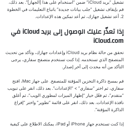
تشغيل “بريد iCloud” ضمن “استخدام على هذا [الجهاز]”. بعد ذلك،
قم بإيقاف تشغيل “جلب بيانات جديدة” باتباع التعليمات في الخطوة
2. أعد تشغيل جهازك، ثم أعد تمكين هذه الإعدادات.
إذا تعذّر عليك الوصول إلى بريد iCloud في
iCloud.com
تحقق من حالة نظام بريد iCloud وإعدادات جهازك، وتأكد من تحديث
المتصفح الذي تستخدمه. إذا كنت تستخدم متصفح سفاري، يرجى
التأكد من أنه محدث إلى آخر إصدار.
قم بمسح ذاكرة التخزين المؤقتة للمتصفح. على جهاز Mac، افتح
سفاري، ثم اختر “سفاري” > “الإعدادات”. بعد ذلك، انقر على تبويب
“متقدم”، ثم فعّل خيار “إظهار الميزات لمطوري الويب”، ثم أغلق
نافذة الإعدادات. بعد ذلك، انقر على قائمة “تطوير” واختر “إفراغ
الذاكرة المؤقتة”.
إذا كنت تستخدم جهاز iPhone أو iPad، يمكنك الاطلاع على كيفية