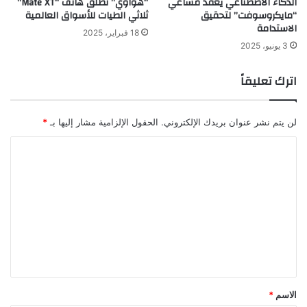
الذكاء الاصطناعي يعقّد مساعي
“هواوي” تطلق هاتف “Mate XT”
“مايكروسوفت” لتحقيق
ثلاثي الطيات للأسواق العالمية
الاستدامة
18 فبراير، 2025
3 يونيو، 2025
اترك تعليقاً
لن يتم نشر عنوان بريدك الإلكتروني.
الحقول الإلزامية مشار إليها بـ
*
ا
ل
ت
ع
ل
ي
ق
*
الاسم
*