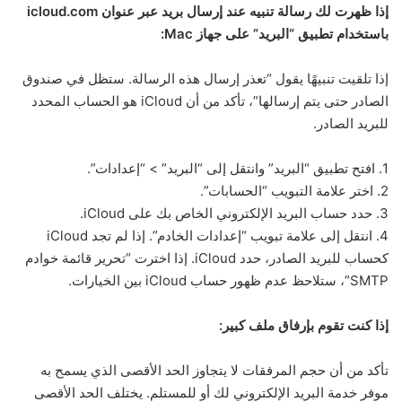
إذا ظهرت لك رسالة تنبيه عند إرسال بريد عبر عنوان icloud.com
باستخدام تطبيق “البريد” على جهاز Mac:
إذا تلقيت تنبيهًا يقول “تعذر إرسال هذه الرسالة. ستظل في صندوق
الصادر حتى يتم إرسالها”، تأكد من أن iCloud هو الحساب المحدد
للبريد الصادر.
1. افتح تطبيق “البريد” وانتقل إلى “البريد” > “إعدادات”.
2. اختر علامة التبويب “الحسابات”.
3. حدد حساب البريد الإلكتروني الخاص بك على iCloud.
4. انتقل إلى علامة تبويب “إعدادات الخادم”. إذا لم تجد iCloud
كحساب للبريد الصادر، حدد iCloud. إذا اخترت “تحرير قائمة خوادم
SMTP”، ستلاحظ عدم ظهور حساب iCloud بين الخيارات.
إذا كنت تقوم بإرفاق ملف كبير:
تأكد من أن حجم المرفقات لا يتجاوز الحد الأقصى الذي يسمح به
موفر خدمة البريد الإلكتروني لك أو للمستلم. يختلف الحد الأقصى