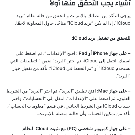
أشياء يجب التحقق منها أولاً
يرجى التأكد من اتصالك بالإنترنت والتحقق من حالة نظام “بريد
iCloud”. إذا لم يكن “بريد iCloud” متاحًا، حاول المحاولة لاحقًا.
للتحقق من تشغيل بريد iCloud:
– على جهاز iPhone أو iPad:
افتح “الإعدادات”، ثم اضغط على
اسمك. انتقل إلى iCloud، ثم اختر “البريد” ضمن “التطبيقات التي
تستخدم iCloud” أو “تم الحفظ في iCloud”. تأكد من تفعيل خيار
“البريد”.
– على جهاز Mac:
افتح تطبيق “البريد”، ثم اختر “البريد” من الشريط
العلوي، ثم اضغط على “الإعدادات”. انتقل إلى “الحسابات”، واختر
حساب iCloud من الشريط الجانبي. في قسم “معلومات الحساب”،
تأكد من تمكين الحساب وأن حالته متصلة بالإنترنت.
– على جهاز كمبيوتر شخصي (PC) مع تثبيت iCloud لنظام