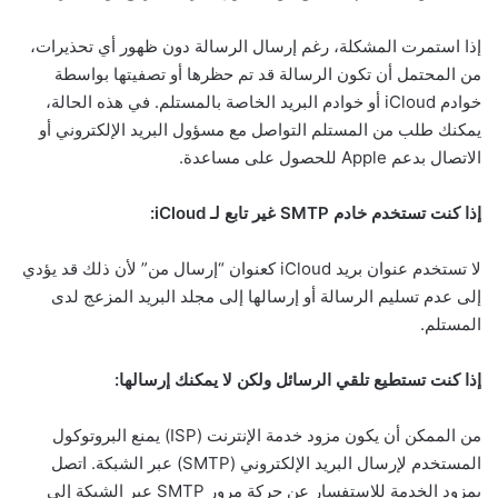
إذا استمرت المشكلة، رغم إرسال الرسالة دون ظهور أي تحذيرات،
من المحتمل أن تكون الرسالة قد تم حظرها أو تصفيتها بواسطة
خوادم iCloud أو خوادم البريد الخاصة بالمستلم. في هذه الحالة،
يمكنك طلب من المستلم التواصل مع مسؤول البريد الإلكتروني أو
الاتصال بدعم Apple للحصول على مساعدة.
إذا كنت تستخدم خادم SMTP غير تابع لـ iCloud:
لا تستخدم عنوان بريد iCloud كعنوان “إرسال من” لأن ذلك قد يؤدي
إلى عدم تسليم الرسالة أو إرسالها إلى مجلد البريد المزعج لدى
المستلم.
إذا كنت تستطيع تلقي الرسائل ولكن لا يمكنك إرسالها:
من الممكن أن يكون مزود خدمة الإنترنت (ISP) يمنع البروتوكول
المستخدم لإرسال البريد الإلكتروني (SMTP) عبر الشبكة. اتصل
بمزود الخدمة للاستفسار عن حركة مرور SMTP عبر الشبكة إلى