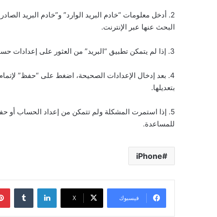
2. أدخل معلومات “خادم البريد الوارد” و”خادم البريد الصا
البحث عنها عبر الإنترنت.
3. إذا لم يتمكن تطبيق “البريد” من العثور على إعدادات حسابك تلقائيًا، يمكنك إدخال تفاصيل مثل “اسم المضيف” يدويًا.
4. بعد إدخال الإعدادات الصحيحة، اضغط على “حفظ” لإتمام
بتعديلها.
5. إذا استمرت المشكلة ولم تتمكن من إعداد الحساب أو حفظ
للمساعدة.
iPhone
لينكدإن
فيسبوك
‫X