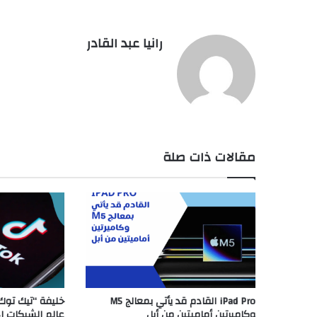
رانيا عبد القادر
مقالات ذات صلة
iPad Pro القادم قد يأتي بمعالج M5
خليفة “تيك توك
وكاميرتين أماميتين من أبل
عالم الشبكات ال