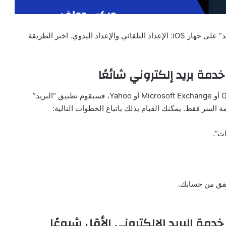
يوجد طريقتان لإعداد حساب بريد إلكتروني في تطبيق “البريد” على جهاز iOS: الإعداد التلقائي والإعداد اليدوي. اختر الطريقة
خدمة بريد إلكتروني شائعًا
أو Google أو Microsoft Exchange أو Yahoo، فسيقوم تطبيق “البريد”
مة السر فقط. يمكنك القيام بذلك باتباع الخطوات التالية:
خدمة البريد الإلكتروني الأقل شيوعًا