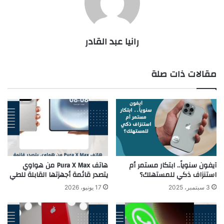
رانيا عبد القادر
مقالات ذات صلة
آيفون سنوياً.. ابتكار مستمر أم
هاتف Pura X Max من هواوي
استنزاف ذكي للمستهلك؟
يتصدر قائمة أجهزتها القابلة للطي
3 سبتمبر، 2025
17 يونيو، 2026