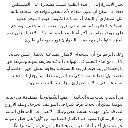
تجدر الإشارة إلى أن هذه التقنية ليست مقتصرة على المتسلقين
فقط، بل يمكن أن تكون منقذة لأي شخص يتواجد في منطقة نائية
مثل الصحارى أو البحار أو الغابات الكثيفة، حيث لا تتوفر تغطية
الشبكات العادية. كما تسهم في تعزيز سلامة المستخدمين وتشجع
على خوض مغامرات أكثر أمانًا، مع العلم أنه يمكن الاعتماد على هذه
الميزة للتواصل مع خدمات الطوارئ فور حدوث أي طارئ.
وعلى الرغم من أن استخدام الأقمار الصناعية للاتصال ليس بجديد،
إلا أن دمج هذه التقنية في الهواتف الذكية بطريقة سهلة وسريعة هو
ما يجعلها ثورية. حيث لم يعد المستخدم بحاجة لحمل أجهزة خاصة أو
معقدة، بل فقط هاتفه الذكي مع الميزة مفعلة، ما يجعل استدعاء
المساعدة في حالات الطوارئ أمرًا متاحًا للجميع بسهولة.
في الختام، تثبت هذه الحادثة أن دمج التكنولوجيا المتقدمة في حياتنا
اليومية يمكن أن يحدث فرقًا كبيرًا في المواقف الحرجة، وينقذ الأرواح
التي قد تكون مهددة بسبب نقص وسائل الاتصال في المناطق النائية.
ميزة الرسائل النصية عبر الأقمار الصناعية من “أبل” هي خطوة مهمة
نحو مستقبل أكثر أمانًا، حيث يصبح العالم أقل عزلة وأشد ترابطًا،