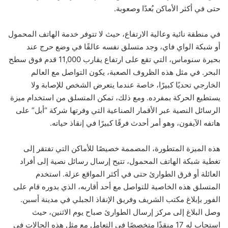
حتى في أكثر الأماكن بُعدًا وصعوبة.
في منطقة نائية وعالية الارتفاع، حيث لا تتوفر خدمة الهاتف المحمول
أو شبكة الواي فاي، وجد متسلق نفسه عالقًا في وضع حرج عند
بحيرة سنوماس، التي تقع على ارتفاع يقارب 11,000 قدم فوق سطح
البحر. في مثل هذه الظروف الصعبة، يكون التواصل مع العالم
الخارجي تحديًا كبيرًا، خاصة عندما يتعرض الشخص للإصابة ولا
يستطيع الحركة بمفرده. ومع ذلك، تمكن المتسلق من استخدام ميزة
الرسائل النصية عبر الأقمار الصناعية التي وفرتها شركة “أبل” على
هاتفه الآيفون، وهو أمر أحدث فرقًا كبيرًا في إنقاذ حياته.
هذه الميزة المتطورة، المصممة خصيصًا للأماكن التي تفتقر إلى
تغطية شبكة الهاتف المحمول، تتيح إرسال رسائل نصية إلى أفراد
العائلة أو فرق الطوارئ حتى في أكثر المواقع عزلة. استخدم
المتسلق هذه الخاصية للتواصل مع أحد أقاربه، الذي بدوره قام على
الفور بإبلاغ مكتب الشريف وفريق الإنقاذ الجبلي في مدينة أسبن.
وصل البلاغ إلى مركز إرسال الطوارئ صباح يوم الاثنين، حيث
استجاب له 17 منقذًا متخصصًا في التعامل مع مثل هذه الحالات في