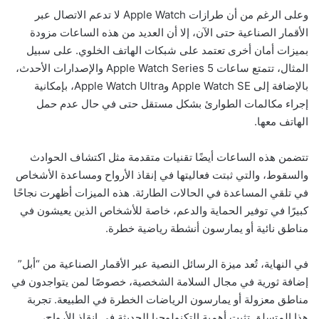
وعلى الرغم من أن طرازات Apple Watch لا تدعم الاتصال عبر
الأقمار الصناعية حتى الآن، إلا أن العديد من هذه الساعات مزودة
بميزات أمان أخرى تعتمد على شبكات الهاتف الخلوي. على سبيل
المثال، تتمتع ساعات Apple Watch Series 5 والإصدارات الأحدث،
بالإضافة إلى Apple Watch SE وApple Watch Ultra، بإمكانية
إجراء مكالمات الطوارئ بشكل مستقل حتى في حال عدم حمل
الهاتف معها.
تتضمن هذه الساعات أيضًا تقنيات متقدمة مثل اكتشاف الحوادث
والسقوط، والتي ثبتت فعاليتها في إنقاذ الأرواح ومساعدة الأشخاص
في تلقي المساعدة في الحالات الطارئة. هذه الميزات أظهرت نجاحًا
كبيرًا في توفير الحماية والدعم، خاصة للأشخاص الذين يعيشون في
مناطق نائية أو يمارسون أنشطة رياضية خطرة.
في النهاية، تُعد ميزة الرسائل النصية عبر الأقمار الصناعية من “أبل”
إضافة ثورية في مجال السلامة الشخصية، خصوصًا لمن يتواجدون في
مناطق معزولة أو يمارسون الرياضات الخطرة في الطبيعة. تجربة
هذا المتسلق تثبت أهمية التكنولوجيا الحديثة في إنقاذ الأرواح،