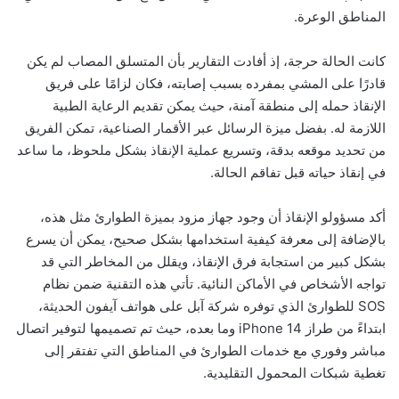
المناطق الوعرة.
كانت الحالة حرجة، إذ أفادت التقارير بأن المتسلق المصاب لم يكن
قادرًا على المشي بمفرده بسبب إصابته، فكان لزامًا على فريق
الإنقاذ حمله إلى منطقة آمنة، حيث يمكن تقديم الرعاية الطبية
اللازمة له. بفضل ميزة الرسائل عبر الأقمار الصناعية، تمكن الفريق
من تحديد موقعه بدقة، وتسريع عملية الإنقاذ بشكل ملحوظ، ما ساعد
في إنقاذ حياته قبل تفاقم الحالة.
أكد مسؤولو الإنقاذ أن وجود جهاز مزود بميزة الطوارئ مثل هذه،
بالإضافة إلى معرفة كيفية استخدامها بشكل صحيح، يمكن أن يسرع
بشكل كبير من استجابة فرق الإنقاذ، ويقلل من المخاطر التي قد
تواجه الأشخاص في الأماكن النائية. تأتي هذه التقنية ضمن نظام
SOS للطوارئ الذي توفره شركة آبل على هواتف آيفون الحديثة،
ابتداءً من طراز iPhone 14 وما بعده، حيث تم تصميمها لتوفير اتصال
مباشر وفوري مع خدمات الطوارئ في المناطق التي تفتقر إلى
تغطية شبكات المحمول التقليدية.