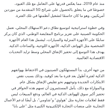
منذ عام 2019، مما يعكس قدرتها على التعامل مع تلك القيود،
خصوصًا في ما يتعلق بالحصول على شرائح 5G المتقدمة من موردين
أمريكيين، وهو ما كان حاسمًا لتشغيل أنظمتها في تلك الفترة.
وفي خطوة استراتيجية لتوسيع نطاق دعم الاستهلاك المحلي، تعمل
الحكومة الصينية على تعزيز برنامج المقايضة الوطني، الذي كان يركز
سابقًا على الأجهزة المنزلية والسيارات، ليشمل هذا العام الأجهزة
الشخصية مثل الهواتف الذكية، الأجهزة اللوحية، والساعات الذكية.
يهدف هذا التوسع إلى تحفيز الإنفاق المحلي وسط تزايد التحديات
الاقتصادية العالمية.
من جهة أخرى، بدأ المستهلكون الصينيون في الاحتفاظ بهواتفهم
الذكية لفترة أطول بعد فترة ما بعد كوفيد، وذلك بسبب نقص
الابتكارات الجديدة وتوجههم نحو تقليص الإنفاق بشكل عام.
وبالموازاة مع ذلك، يأمل المستثمرون أن تسهم هذه الحوافز في
تحفيز أكبر سوق للهواتف الذكية في العالم، ودفع المبيعات ليس
فقط لعلامات تجارية مثل “هواوي” و”شاومي”، بل أيضًا لدعم الأعمال
التجارية على منصات التجارة الإلكترونية الكبيرة مثل “علي بابا”