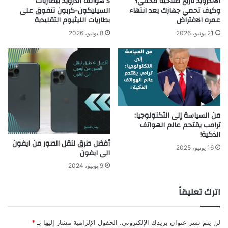
الأندرويد تاريخ صلاحية مخفي؟
5 هواتف أندرويد ببطاريات
وكيف تحمي جهازك بعد انتهاء
السيليكون-كربون تتفوق على
عمره الافتراض
بطاريات الليثيوم التقليدية
21 يونيو، 2026
8 يونيو، 2026
من السياسة إلى التكنولوجيا:
ترامب يقتحم عالم الهواتف
الذكية!
أفضل طرق لنقل الصور من ايفون
16 يونيو، 2025
الى ايفون
9 يونيو، 2024
اترك تعليقاً
لن يتم نشر عنوان بريدك الإلكتروني.
الحقول الإلزامية مشار إليها بـ
*