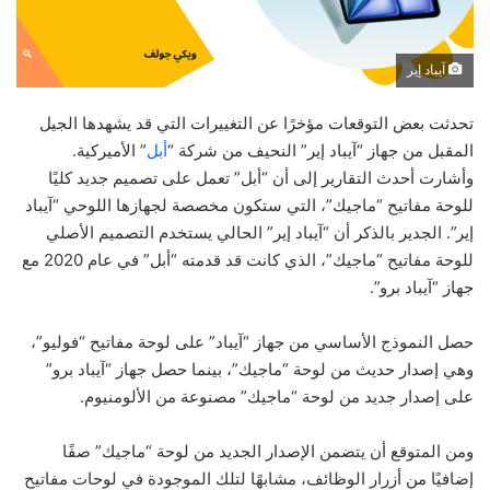
آيباد إير
تحدثت بعض التوقعات مؤخرًا عن التغييرات التي قد يشهدها الجيل
المقبل من جهاز “آيباد إير” النحيف من شركة “
أبل
” الأميركية.
وأشارت أحدث التقارير إلى أن “أبل” تعمل على تصميم جديد كليًا
للوحة مفاتيح “ماجيك”، التي ستكون مخصصة لجهازها اللوحي “آيباد
إير”. الجدير بالذكر أن “آيباد إير” الحالي يستخدم التصميم الأصلي
للوحة مفاتيح “ماجيك”، الذي كانت قد قدمته “أبل” في عام 2020 مع
جهاز “آيباد برو”.
حصل النموذج الأساسي من جهاز “آيباد” على لوحة مفاتيح “فوليو”،
وهي إصدار حديث من لوحة “ماجيك”، بينما حصل جهاز “آيباد برو”
على إصدار جديد من لوحة “ماجيك” مصنوعة من الألومنيوم.
ومن المتوقع أن يتضمن الإصدار الجديد من لوحة “ماجيك” صفًا
إضافيًا من أزرار الوظائف، مشابهًا لتلك الموجودة في لوحات مفاتيح