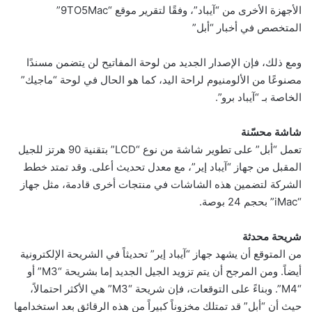
الأجهزة الأخرى من “آيباد”، وفقًا لتقرير موقع “9TO5Mac”
المتخصص في أخبار “أبل”
ومع ذلك، فإن الإصدار الجديد من لوحة المفاتيح لن يتضمن مسندًا
مصنوعًا من الألومنيوم لراحة اليد، كما هو الحال في لوحة “ماجيك”
الخاصة بـ “آيباد برو”.
شاشة محسّنة
تعمل “أبل” على تطوير شاشة من نوع “LCD” بتقنية 90 هرتز للجيل
المقبل من جهاز “آيباد إير”، مع معدل تحديث أعلى. وقد تمتد خطط
الشركة لتضمين هذه الشاشات في منتجات أخرى قادمة، مثل جهاز
“iMac” بحجم 24 بوصة.
شريحة محدثة
من المتوقع أن يشهد جهاز “آيباد إير” تحديثاً في الشريحة الإلكترونية
أيضاً. ومن المرجح أن يتم تزويد الجيل الجديد إما بشريحة “M3” أو
“M4”. وبناءً على التوقعات، فإن شريحة “M3” هي الأكثر احتمالاً،
حيث أن “أبل” قد تمتلك مخزوناً كبيراً من هذه الرقائق بعد استخدامها