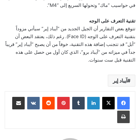
في حواسيب “ماك” وتحولها السريع إلى “M4”.
تقنية التعرف على الوجه
تتوقع بعض التقارير أن الجيل الجديد من “آيباد إير” سيأتي مزوداً
بتقنية التعرف على الوجه (Face ID). رغم ذلك، يعتقد البعض أن
“أبل” قد تتجنب إضافة هذه التقنية، خوفاً من أن يصبح “آيباد إير” قريباً
جداً في ميزاته من “آيباد برو”، الذي كان أول من حصل على هذه
التقنية قبل ست سنوات.
آيباد إير
لينكدإن
بينتيريست
مشاركة عبر البريد
طباعة