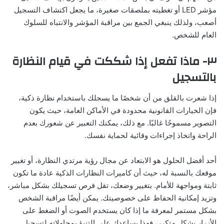
مؤشر LED أو تغطيته بملصقات صغيرة، ما يجعل اكتشاف التسجيل
أصعب، ولذلك ينبغي الجمع بين مراقبة المؤشر والانتباه للسلوك
العام للشخص.
٣- ماذا تفعل إذا شككت في قيام النظارة
بالتسجيل
إذا شعرت بالقلق من أن شخصًا ما يسجلك باستخدام نظارة ذكية،
فإن الخيارات القانونية محدودة في الأماكن العامة، حيث يكون
التصوير مسموحًا غالبًا. مع ذلك، يمكنك التعبير عن شعورك بعدم
الراحة واتخاذ إجراءات وقائية لحماية نفسك.
أحد أفضل الحلول هو الابتعاد عن مجال رؤية مرتدي النظارة، أو تغيير
موقعك بالنسبة له، حيث أن كاميرات النظارات الذكية عادة ما تكون
ثابتة ومواجهة للأمام. بتغيير وضعك، تقل فرص تسجيلك بشكل مباشر،
وتزيد إمكانية الحفاظ على خصوصيتك. يمكن أيضًا مراقبة الشخص
بشكل مستمر لمعرفة ما إذا كان يستخدم الصوت أو الضغط على
الأزرار بشكل متكرر، فهذا يساعدك على التنبؤ بمحاولاته لتسجيل