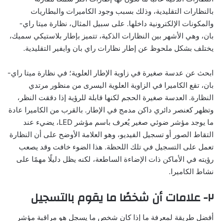
بالنظارات التقليدية، وذلك بسبب وجود الكاميرات والبطاريات
والمكونات الإلكترونية داخلها. على سبيل المثال، نظارة ميتا راي-
بان، وهي الأشهر بين النظارات الذكية، تتميز بإطار بلاستيكي سميك،
يختلف بشكل ملحوظ عن إطار نظارات راي بان وايفير التقليدية.
ابحث عن عدسة صغيرة في زاوية الإطار العلوية؛ في نظارة ميتا راي-
بان، تقع الكاميرا في الزاوية العلوية اليسرى من منظور مرتدي
النظارة. العدسة صغيرة الحجم لكنها قابلة للرؤية إذا دققت النظر،
وتظهر كعنصر دائري داكن مدمج في الإطار. بالقرب من الكاميرا عادة
ما يوجد مؤشر ضوئي صغير يُعرف باسم مؤشر LED، يضيء عند
التقاط الصور أو تسجيل الفيديو، وهو العلامة الأوضح على أن النظارة
تعمل على التسجيل في تلك اللحظة. هذا الضوء خافت وقد يصعب
رؤيته في الأماكن ذات الإضاءة الساطعة، لكنه يظل دليلًا مهمًا على
نشاط الكاميرا.
٢- علامات أن شخصًا ما يقوم بالتسجيل
أفضل طريقة لمعرفة ما إذا كان شخص ما يسجل هو مراقبة مؤشر