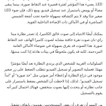
LED. يضيء هذا المؤشر لفترة قصيرة عند التقاط صورة، بينما يبقى
مضاءً أو يومض باستمرار عند تسجيل فيديو. ومع ذلك، فإن ضوء LED
صغير جدًا وقد لا يتم اكتشافه بسهولة خاصة تحت أشعة الشمس
المباشرة أو في الأماكن ذات الإضاءة الداخلية القوية.
يمكنك أيضًا الانتباه إلى صوت غالق الكاميرا، إذ تصدر نظارة ميتا
راي-بان صوت نقرة خافتة مشابه لصوت كاميرا الهاتف عند التقاط
صورة. هذا الصوت قد يغرق بسهولة في ضوضاء الأماكن العامة
المزدحمة، لكنه قد يكون ملحوظًا في بيئات هادئة إذا كنت منتبهًا.
السلوكيات الغريبة للشخص الذي يرتدي النظارة تعد أيضًا مؤشرًا
مهمًا. فعملية التصوير أو تسجيل الفيديو تتطلب الضغط على زر صغير
موجود في ذراع النظارة أو إعطاء أمر صوتي مثل “خذ صورة” أو “ابدأ
تسجيل الفيديو”. لذلك، إذا لاحظت أن الشخص يضغط باستمرار على
جانب نظارته أو يتحدث إليها بصوت منخفض، فهناك احتمال كبير أنه
يقوم بالتسجيل.
من المهم أن تعرف أن بعض المستخدمين يقومون بإيقاف تشغيل