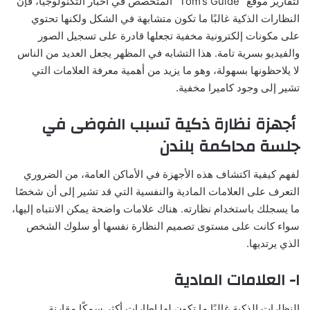
لتقارير موقع “Tom’s Guide” المتخصص في أخبار التكنولوجيا، فإن
النظارات الذكية غالبًا ما تكون متشابهة في الشكل ولكنها تحتوي
على مكونات إلكترونية مخفية تجعلها قادرة على تسجيل الصور
والفيديو بسرية تامة. هذا التشابه في المظهر يجعل العديد من الناس
لا يلاحظونها بسهولة، وهو ما يزيد من أهمية معرفة العلامات التي
تشير إلى وجود كاميرا مخفية.
أجهزة نظارة ذكية تسبب الفوضى في
جلسة محاكمة بلندن
لفهم كيفية اكتشاف هذه الأجهزة في الأماكن العامة، من الضروري
التعرف على العلامات المادية والنفسية التي قد تشير إلى أن شخصًا
ما يسجلك باستخدام نظارته. هناك علامات واضحة يمكن الانتباه إليها،
سواء كانت على مستوى تصميم النظارة نفسها أو سلوك الشخص
الذي يرتديها.
١- العلامات المادية
النظارات الذكية غالبًا ما تكون لها إطارات أكثر سمكًا مقارنة