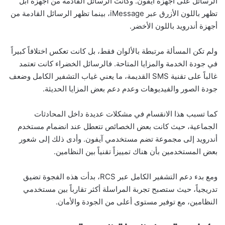
الرسائل على أجهزة آيفون. وكانت الرسائل القادمة من أجهزة أبل
تظهر باللون الأزرق عبر iMessage، بينما تظهر الرسائل القادمة من
أجهزة أندرويد باللون الأخضر.
ولم تكن المسألة مرتبطة بالألوان فقط، بل كانت تعكس اختلافاً كبيراً
في جودة الخدمة والمزايا المتاحة. فالرسائل الخضراء كانت تعتمد
غالباً على تقنية SMS القديمة، ما يعني غياب التشفير الكامل وضعف
جودة الصور والفيديوهات وعدم دعم بعض المزايا الحديثة.
كما تسبب هذا الانقسام في مشكلات عديدة داخل المحادثات
الجماعية، حيث كانت بعض الخصائص تتعطل عند انضمام مستخدم
أندرويد إلى مجموعة تضم مستخدمي آيفون. وأدى ذلك إلى شعور
بعض المستخدمين بأن هناك تمييزاً تقنياً بين النظامين.
ومع بدء دعم التشفير الكامل عبر RCS، بدأت هذه الفجوة تضيق
تدريجياً، حيث ستصبح تجربة المراسلة أكثر تقارباً بين مستخدمي
النظامين، مع توفير مستوى أعلى من الجودة والأمان.