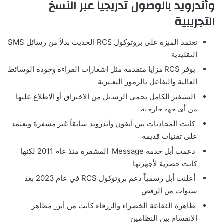
وأندرويد بالوصول تدريجياً عبر النسخ
التجريبية
تعتمد الميزة على بروتوكول RCS الحديث بدلاً من رسائل SMS
التقليدية
يوفر RCS مزايا متقدمة مثل إشعارات القراءة وجودة الوسائط
العالية والتفاعل بالرموز التعبيرية
التشفير الكامل يحمي الرسائل من الاختراق أو الاطلاع عليها
من أي جهة خارجية
كانت المحادثات بين آيفون وأندرويد سابقاً غير مشفرة وتعتمد
على تقنيات قديمة
دعمت أبل خدمة iMessage المشفرة منذ عام 2011 لكنها
كانت حصرية لأجهزتها
أعلنت أبل رسمياً دعم بروتوكول RCS في عام 2023 بعد
سنوات من الرفض
ظاهرة الفقاعة الخضراء والزرقاء كانت من أبرز مظاهر
الانقسام بين النظامين