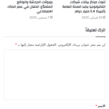
تلوث مراكز بيانات شركات
روبوتات الدردشة والواقع
التكنولوجيا يكبد الصحة العامة
المتصدّع: الذهان في عصر الذكاء
بأميركا 5.4 مليار دولار
الاصطناعي
23 فبراير، 2025
7 سبتمبر، 2025
اترك تعليقاً
لن يتم نشر عنوان بريدك الإلكتروني.
الحقول الإلزامية مشار إليها بـ
*
ا
ل
ت
ع
ل
ي
ق
*
الاسم
*