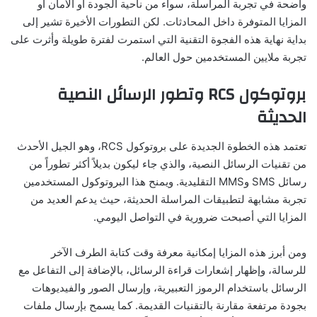
واضحة في تجربة المراسلة، سواء من ناحية الجودة أو الأمان أو
المزايا المتوفرة داخل المحادثات. لكن التطورات الأخيرة تشير إلى
بداية نهاية هذه الفجوة التقنية التي استمرت لفترة طويلة وأثرت على
تجربة ملايين المستخدمين حول العالم.
بروتوكول RCS وتطور الرسائل النصية
الحديثة
تعتمد هذه الخطوة الجديدة على بروتوكول RCS، وهو الجيل الأحدث
من تقنيات الرسائل النصية، والذي جاء ليكون بديلاً أكثر تطوراً من
رسائل SMS وMMS التقليدية. ويمنح هذا البروتوكول المستخدمين
تجربة مشابهة لتطبيقات المراسلة الحديثة، حيث يدعم العديد من
المزايا التي أصبحت ضرورية في التواصل اليومي.
ومن أبرز هذه المزايا إمكانية معرفة وقت كتابة الطرف الآخر
للرسالة، وإظهار إشعارات قراءة الرسائل، بالإضافة إلى التفاعل مع
الرسائل باستخدام الرموز التعبيرية، وإرسال الصور والفيديوهات
بجودة مرتفعة مقارنة بالتقنيات القديمة. كما يسمح بإرسال ملفات