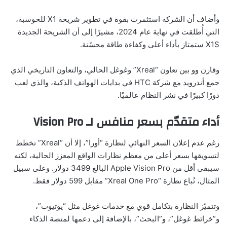
وأضاف أن الشركة استثمرت بقوة في تطوير شريحة X1 للحوسبة،
التي أُطلقت في نهاية عام 2024، مشيرًا إلى أن الشريحة الجديدة
X1S ستمتاز بأداء أعلى وكفاءة طاقة محسّنة.
وقارن وو بين تعاون “Xreal” وغوغل الحالي، والتعاون التاريخي الذي
جمع أندرويد مع شركة HTC في بدايات الهواتف الذكية، والذي لعب
دورًا كبيرًا في نشر النظام عالميًا.
أداء متقدّم بسعر منافس لـ Vision Pro
رغم عدم إعلان السعر النهائي لنظارة “أورا”، إلا أن “Xreal” تخطط
لتسويقها بسعر أعلى من معظم نظارات الواقع المعزز الحالية، لكنه
سيبقى أقل من Apple Vision Pro البالغ 3499 دولار. وعلى سبيل
المثال، تُباع نظارة “Xreal One Pro” مقابل 599 دولار فقط.
وتتميّز النظارة بتكامل قوي مع خدمات غوغل مثل “يوتيوب”،
و”خرائط غوغل”، و”البحث”، بالإضافة إلى دعمها لمنصة الذكاء