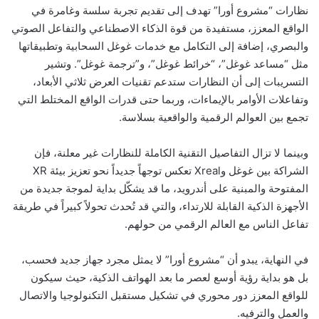
نظارات “مشروع أورا” تهدف إلى تقديم تجربة سلسة وغامرة في
الواقع المعزز، مستفيدة من قوة الذكاء الاصطناعي والتفاعل الصوتي
والبصري، إضافة إلى التكامل مع خدمات غوغل السحابية وتطبيقاتها
مثل “مساعد غوغل”، “خرائط غوغل”، و”ترجمة غوغل”. وتشير
التسريبات إلى أن النظارات ستدعم تقنيات العرض ثلاثي الأبعاد،
وتفاعلات الأوامر بالإيماءات، وربما حتى قدرات الواقع المختلط التي
تجمع بين العوالم الرقمية والواقعية بسلاسة.
وبينما لا تزال التفاصيل التقنية الكاملة للنظارات غير معلنة، فإن
الشراكة بين غوغل وXreal تعكس توجهاً جديداً نحو تعزيز بيئة XR
المفتوحة والمبنية على أندرويد، ما قد يشكّل بداية لموجة جديدة من
الأجهزة الذكية القابلة للارتداء، والتي قد تُحدث تحولاً كبيراً في طريقة
تفاعل الناس مع العالم الرقمي من حولهم.
في النهاية، يبدو أن “مشروع أورا” لا يمثل مجرد جهاز جديد فحسب،
بل هو بداية رؤية أوسع لعصر ما بعد الهواتف الذكية، حيث سيكون
للواقع المعزز دور محوري في تشكيل مستقبل التكنولوجيا والاتصال
والعمل والترفيه.