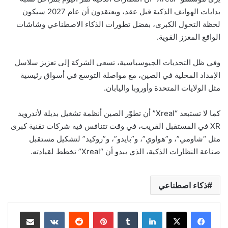
بدايات الهواتف الذكية قبل عقد، ويعتقدون أن عام 2027 سيكون
لحظة التحول الكبرى، بفضل تطورات الذكاء الاصطناعي وشاشات
الواقع المعزز القوية.
وفي ظل التحديات الجيوسياسية، تسعى الشركة إلى تعزيز سلاسل
الإمداد المحلية في الصين، مع مواصلة التوسع في أسواق رئيسية
مثل الولايات المتحدة وأوروبا واليابان.
كما لا تستبعد “Xreal” أن تطوّر الصين أنظمة تشغيل بديلة لأندرويد
XR في المستقبل القريب، في وقت تتنافس فيه شركات تقنية كبرى
مثل “شاومي”، و”هواوي”، و”بايدو”، و”روكيد” لتشكيل مستقبل
صناعة النظارات الذكية، الذي يبدو أن “Xreal” تخطط لقيادته.
ذكاء اصطناعي
لينكدإن
بينتيريست
مشاركة عبر البريد