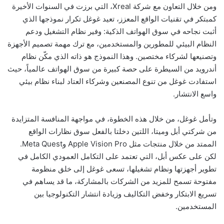
ومن خلال التعاون مع شركة Xreal، التي برزت في السنوات الأخيرة
كمبتكر في تقنيات الواقع المعزز، تعيد غوغل تكرار نموذجها الذي
أثبت نجاحه في سوق الهواتف الذكية: وفير نظام التشغيل ودعم
النظام البيئي للمطورين والمستخدمين، مع ترك مهمة تصميم الأجهزة
وتصنيعها لشركاء مختصين. وهذا النموذج هو ذاته الذي مكّن نظام
أندرويد من السيطرة على حصة كبيرة من سوق الهواتف عالمياً، حيث
استفادت غوغل من تنوع المصنعين وشركاء العتاد لبناء نظام بيئي
واسع الانتشار.
وتأمل غوغل، من خلال هذه الخطوة، في مواجهة المنافسة المتزايدة
من شركتي أبل وميتا، اللتين دخلتا بالفعل سوق نظارات الواقع
الممتد من خلال منتجات مثل Apple Vision Pro وMeta Quest.
لكن على عكس أبل، التي تعتمد على التكامل العمودي الكامل في
تطوير أجهزتها ونظام تشغيلها، تسعى غوغل إلى خلق منظومة
مفتوحة تسمح للمزيد من الشركات بالمشاركة، ما قد يساهم في
تسريع الابتكار وخفض التكاليف وزيادة انتشار التكنولوجيا بين
المستخدمين.