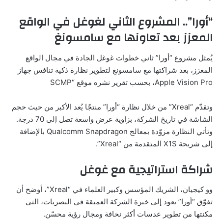
“أورا”.. المشروع الثاني لغوغل في الواقع
المعزز بعد تعاونها مع سامسونغ
يُمثل مشروع “أورا” ثاني خطوات غوغل الجادة في مجال الواقع
المعزز، بعد شراكتها مع سامسونغ لتطوير نظارة ذكية تنافس جهاز
Apple Vision Pro، بحسب تقرير نشره موقع “SCMP
وتقدّم “Xreal” من خلال نظارة “أورا” منتجًا يُعد الأكبر من حيث حجم
الشاشة في تاريخ الشركة، بزاوية عرض واسعة تصل إلى 70 درجة.
وتأتي النظارة مزوّدة بمعالج Qualcomm Snapdragon بالإضافة
إلى شريحة X1S المتقدمة من “Xreal”.
شراكة استراتيجية مع غوغل
وو كيجيان، الشريك المؤسس وكبير العلماء في “Xreal”، أوضح أن
تفوّق “أورا” يعود إلى خبرة الشركة العميقة في البصريات، التي
مكنتها من تطوير عدسات أكثر نحافة ومجال رؤية محسّن.