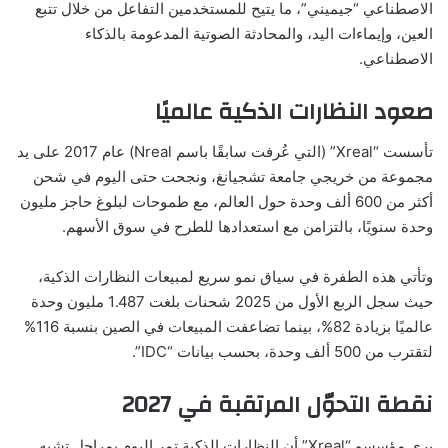
الاصطناعي “جيميني”، ما يتيح للمستخدمين التفاعل من خلال تتبع
العين، وإيماءات اليد، والمحادثة الصوتية المدعومة بالذكاء
الاصطناعي.
صعود النظارات الذكية عالميًا
تأسست “Xreal” (التي عُرفت سابقًا باسم Nreal) عام 2017 على يد
مجموعة من خريجي جامعة تشجيانغ، ونجحت حتى اليوم في شحن
أكثر من 600 ألف وحدة حول العالم، مع طموحات لبلوغ حاجز مليون
وحدة سنويًا، بالتزامن مع استعدادها للطرح في سوق الأسهم.
وتأتي هذه الطفرة في سياق نمو سريع لمبيعات النظارات الذكية،
حيث سجل الربع الأول من 2025 شحنات بلغت 1.487 مليون وحدة
عالميًا بزيادة 82%، بينما تضاعفت المبيعات في الصين بنسبة 116%
لتقترب من 500 ألف وحدة، بحسب بيانات “IDC”.
نقطة التحوّل المرتقبة في 2027
يرى مؤسسو “Xreal” أن النظارات الذكية تمر اليوم بمراحل تشبه