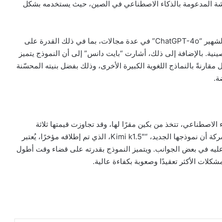
 الدردشة المدعومة بالذكاء الاصطناعي في الصين، حيث يستخدمه بشكل
وأكدت الشركة أن “Doubao” يتفوق على روبوت الدردشة الشهير “ChatGPT-4o” في عدة مجالات، بما في ذلك القدرة على
صينية. بالإضافة إلى ذلك، أشارت “بايت دانس” إلى أن النموذج يتميز
مقارنةً بالنماذج اللغوية الكبيرة الأخرى، وذلك بفضل بنيته المحسّنة
ة.
 الذكاء الاصطناعي، تتخذ من بكين مقرًا لها، وقد تجاوزت قيمتها ثلاثة
مليارات دولار بعد آخر جولة تمويل حصلت عليها. وأعلنت الشركة أن نموذجها الجديد، “Kimi k1.5″، الذي تم إطلاقه مؤخرًا، يُعتبر
 “o1” من شركة “OpenAI”، بل ويتفوق عليه في بعض الجوانب. ويتميز النموذج بقدرته على قضاء وقت أطول
كلات الأكثر تعقيدًا وصعوبة بكفاءة عالية.