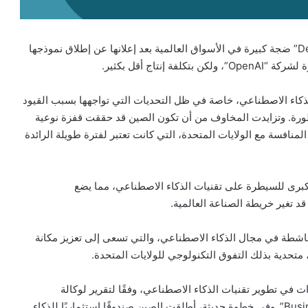
الصينية الناشئة “DeepSeek” ضجة كبيرة في الأسواق العالمية بعد إعلانها عن إطلاق نموذجها
ذكاء الاصطناعي، خاصة في ظل التحديات التي تواجهها بسبب القيود
طورة. وتزايدت المخاوف من أن تكون الصين قد حققت قفزة نوعية
منافسة مع الولايات المتحدة، التي كانت تعتبر لفترة طويلة الرائدة
 الدول الكبرى للسيطرة على تقنيات الذكاء الاصطناعي، مما يضع
لصينية الناشطة في مجال الذكاء الاصطناعي، والتي تسعى إلى تعزيز مكانة
ت في تطوير تقنيات الذكاء الاصطناعي، وفقًا لتقرير لوكالة
“أسوشيتد برس” الأميركية، الذي اطّلعت عليه “العربية Business”. وفي خطوة حديثة، أطلقت الصين صندوقًا استثماريًا للذكاء