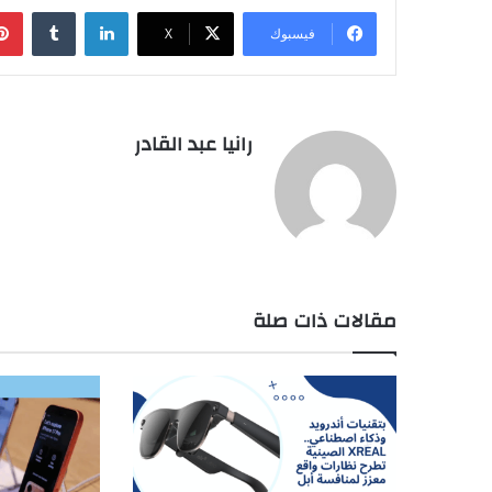
لينكدإن
فيسبوك
‫X
رانيا عبد القادر
مقالات ذات صلة