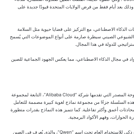
ليار يوان (ما يعادل 8.2 مليار دولار)، وذلك بعد أيام فقط من فرض الولايات المتحدة قيودًا جديدة على
ات الذكاء الاصطناعي، مع التركيز على قضايا حيوية مثل السلامة
 الشيوعي الصيني سيطرة صارمة على أنواع الموضوعات التي يُسمح
ستراتيجي للدولة في هذا المجال.
نية أخرى كرواد في مجال الذكاء الاصطناعي، مما يعكس الجهود الجماعية للصين
“Qwen-2.5-1M” هي إحدى نماذج الذكاء الاصطناعي المفتوحة المصدر التي تقدمها شركة “Alibaba Cloud”، التابعة لمجموعة
عد هذه السلسلة جزءًا من مجموعة نماذج لغوية كبيرة مصممة للتعامل
محادثات أعمق وأكثر تفاعلية. كما تتميز هذه النماذج بقدرات متطورة
ة الحوارات، وفهم الأكواد البرمجية.
بالإضافة إلى ذلك، أطلقت “Alibaba Cloud” روبوت دردشة ذكي للاستخدام العام تحت اسم “Qwen”، والذي يُعرف في الصين