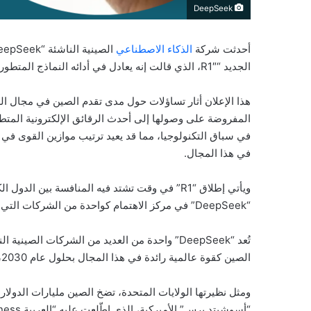
DeepSeek
أحدثت شركة
الذكاء الاصطناعي
الجديد “R1″، الذي قالت إنه يعادل في أدائه النماذج المتطورة لشركة “OpenAI”، ولكن بتكلفة إنتاج أقل بكثير.
هذا الإعلان أثار تساؤلات حول مدى تقدم الصين في مجال ال
المفروضة على وصولها إلى أحدث الرقائق الإلكترونية المت
في سباق التكنولوجيا، مما قد يعيد ترتيب موازين القوى في ال
في هذا المجال.
ويأتي إطلاق “R1” في وقت تشتد فيه المنافسة بين
“DeepSeek” في مركز الاهتمام كواحدة من الشركات التي قد تغير خريطة الصناعة العالمية.
تُعد “DeepSeek” واحدة من العديد من الشركات ا
الصين كقوة عالمية رائدة في هذا المجال بحلول عام 2030، متحدية بذلك التفوق التكنولوجي للولايات المتحدة.
ومثل نظيرتها الولايات المتحدة، تضخ الصين مليارات الدولارا