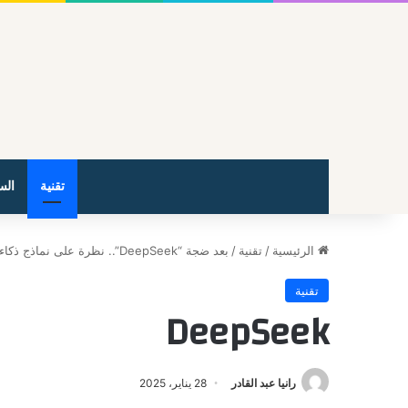
تقنية
الس
الرئيسية
/
تقنية
/
بعد ضجة “DeepSeek”.. نظرة على نماذج ذكاء اصطناعي صينية أخرى رائدة
تقنية
DeepSeek
رانيا عبد القادر
28 يناير، 2025