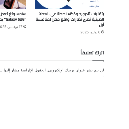
بتقنيات أندرويد وذكاء اصطناعي.. Xreal
سامسونغ تعدل 
الصينية تطرح نظارات واقع معزز لمنافسة
“Galaxy S26” بعد صدور آيفون 17
أبل
17 نوفمبر، 2025
6 يوليو، 2025
اترك تعليقاً
لن يتم نشر عنوان بريدك الإلكتروني.
الحقول الإلزامية مشار إليها بـ
ا
ل
ت
ع
ل
ي