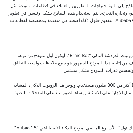
خلال هذه النماذج إلى تلبية احتياجات المطورين والعملاء في قطاعات متنوعة مثل
و، وتجارة التجزئة. يتم استخدام هذه النماذج بشكل رئيسي في تطوير
المنتجات وتحسين تجارب العملاء، مما يعكس التزام “Alibaba Cloud” بتقديم حلول ذكاء اصطناعي متقدمة ومخصصة لقطاعات
أطلقت شركة “Baidu”، عملاق محركات البحث في الصين، روبوت الدردشة الذكي “Ernie Bot”، ليكون أول نموذج من نوعه
دف من إتاحة هذا النموذج للجمهور هو جمع ملاحظات واسعة النطاق
وتحسين قدرات النموذج بشكل مستمر.
وبحلول يونيو 2024، تجاوز عدد مستخدمي “Ernie Bot 4.0″ أكثر من 300 مليون مستخدم. ويوفر هذا الروبوت الذكي، المشابه
OpenAI”، إمكانيات متقدمة مثل الإجابة على الأسئلة وإنشاء الصور بناءً على المدخلات النصية،
أطلقت شركة “بايت دانس” الصينية، الشركة الأم لتطبيق “تيك توك”، الأسبوع الماضي نموذج الذكاء الاصطناعي “Doubao 1.5