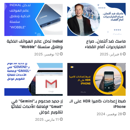
ماسك ضد ألتمان.. صراع
Indkal تدخل عالم الهواتف الذكية
المليارديرات أمام القضاء
بإطلاق سلسلة “Wobble”
6 فبراير، 2025
12 نوفمبر، 2025
ضبط إعدادات كاميرا HDR على الـ
زر جديد مدعوم بـ”Gemini” في
iPhone
“Gmail” لإضافة الأحداث تلقائيًا
لتقويم غوغل
28 نوفمبر، 2024
11 مارس، 2025