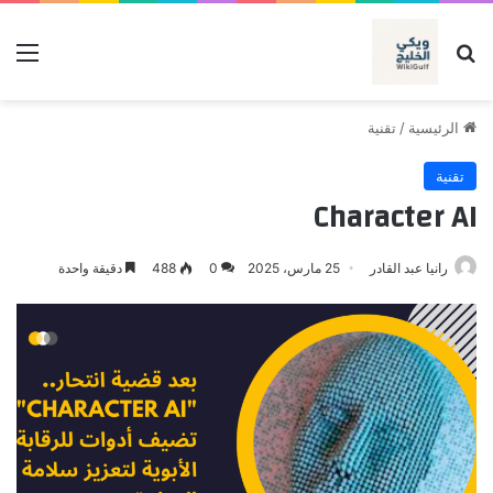
بحث عن
الق
الرئيسية
/
تقنية
تقنية
Character AI
رانيا عبد القادر
25 مارس، 2025
0
488
دقيقة واحدة