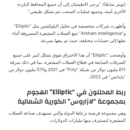
(تويتر سابقًا): “يرجى الاطمئنان إلى أن جميع المحافظ الباردة
الأخرى آمنة، وجميع عمليات السحب تتم بشكل طبيعي.”
وأظهرت شركات متخصصة في تحليل البلوكشين مثل “Elliptic”
و”Arkham Intelligence” تتبع العملات المشفرة المسروقة أثناء
نقلها إلى حسابات مختلفة، حيث تم بيعها بسرعة.
وأوضحت “Elliptic” أن هذا الاختراق تفوق بشكل كبير على جميع
السرقات السابقة في قطاع العملات المشفرة، بما في ذلك سرقة
611 مليون دولار من شبكة “Poly” في 2021 و570 مليون دولار من
“باينانس” في 2022.
ربط المحللون في “Elliptic” الهجوم
بمجموعة “لازاروس” الكورية الشمالية
وهي مجموعة قرصنة ترعاها الدولة والتي تستهدف صناعة العملات
المشفرة لتستنزف منها مليارات الدولارات.