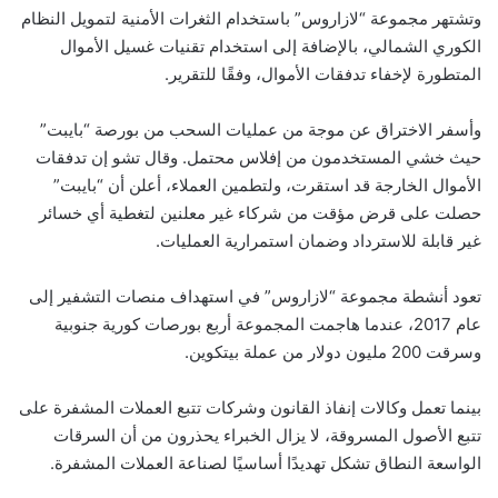
وتشتهر مجموعة “لازاروس” باستخدام الثغرات الأمنية لتمويل النظام
الكوري الشمالي، بالإضافة إلى استخدام تقنيات غسيل الأموال
المتطورة لإخفاء تدفقات الأموال، وفقًا للتقرير.
وأسفر الاختراق عن موجة من عمليات السحب من بورصة “بايبت”
حيث خشي المستخدمون من إفلاس محتمل. وقال تشو إن تدفقات
الأموال الخارجة قد استقرت، ولتطمين العملاء، أعلن أن “بايبت”
حصلت على قرض مؤقت من شركاء غير معلنين لتغطية أي خسائر
غير قابلة للاسترداد وضمان استمرارية العمليات.
تعود أنشطة مجموعة “لازاروس” في استهداف منصات التشفير إلى
عام 2017، عندما هاجمت المجموعة أربع بورصات كورية جنوبية
وسرقت 200 مليون دولار من عملة بيتكوين.
بينما تعمل وكالات إنفاذ القانون وشركات تتبع العملات المشفرة على
تتبع الأصول المسروقة، لا يزال الخبراء يحذرون من أن السرقات
الواسعة النطاق تشكل تهديدًا أساسيًا لصناعة العملات المشفرة.