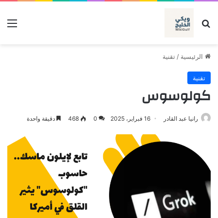
بحث عن
الق
الرئيسية
/
تقنية
تقنية
كولوسوس
رانيا عبد القادر
16 فبراير، 2025
0
468
دقيقة واحدة