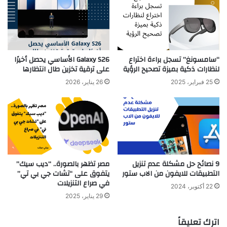
“سامسونغ” تسجل براءة اختراع
Galaxy S26 الأساسي يحصل أخيرًا
لنظارات ذكية بميزة تصحيح الرؤية
على ترقية تخزين طال انتظارها
25 فبراير، 2025
26 يناير، 2026
9 نصائح حل مشكلة عدم تنزيل
مصر تظهر بالصورة.. “ديب سيك”
التطبيقات للايفون من الاب ستور
يتفوق على “تشات جي بي تي”
في صراع التنزيلات
22 أكتوبر، 2024
29 يناير، 2025
اترك تعليقاً