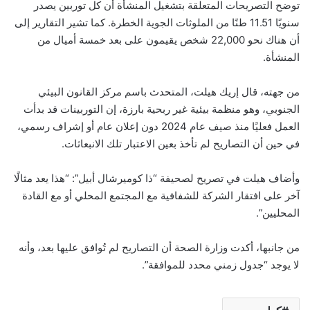
توضح التصريحات المتعلقة بتشغيل المنشأة أن كل توربين يصدر
سنويًا 11.51 طنًا من الملوثات الجوية الخطرة. كما تشير التقارير إلى
أن هناك نحو 22,000 شخص يقيمون على بعد خمسة أميال من
المنشأة.
من جهته، قال إريك هيلت، المتحدث باسم مركز القانون البيئي
الجنوبي، وهو منظمة بيئية غير ربحية بارزة، إن التوربينات قد بدأت
العمل فعليًا منذ صيف عام 2024 دون إعلان عام أو إشراف رسمي،
في حين أن التصاريح لم تأخذ بعين الاعتبار تلك الانبعاثات.
وأضاف هيلت في تصريح لصحيفة “ذا كوميرشال أبيل”: “هذا يعد مثالًا
آخر على افتقار الشركة للشفافية مع المجتمع المحلي أو مع القادة
المحليين”.
من جانبها، أكدت وزارة الصحة أن التصاريح لم تُوافق عليها بعد، وأنه
لا يوجد “جدول زمني محدد للموافقة”.