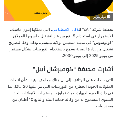
كولوسوس
تخطط شركة “xAI” لل
ذكاء الاصطناعي
، التي يملكها إيلون ماسك،
للاستمرار في استخدام 15 توربين غاز لتشغيل حاسوبها العملاق
“كولوسوس” في مدينة ممفيس بولاية تينيسي، وذلك وفقًا لتصريح
تشغيل من إدارة الصحة يسمح باستخدام التوربينات بشكل مستمر
من يونيو 2025 إلى يونيو 2030.
أشارت صحيفة “كوميرشال أبيل”
التي حصلت على الوثائق، إلى أن هناك مخاوف بيئية بشأن انبعاث
الملوثات الجوية الخطرة من التوربينات التي مر عليها 20 عامًا، بما
في ذلك الفورمالديهايد، حيث تجاوزت مستويات الانبعاثات الحد
السنوي المسموح به من وكالة حماية البيئة والبالغ 10 أطنان من
مصدر واحد.