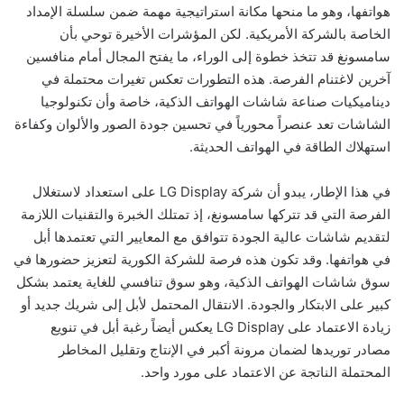
هواتفها، وهو ما منحها مكانة استراتيجية مهمة ضمن سلسلة الإمداد
الخاصة بالشركة الأمريكية. لكن المؤشرات الأخيرة توحي بأن
سامسونغ قد تتخذ خطوة إلى الوراء، ما يفتح المجال أمام منافسين
آخرين لاغتنام الفرصة. هذه التطورات تعكس تغيرات محتملة في
ديناميكيات صناعة شاشات الهواتف الذكية، خاصة وأن تكنولوجيا
الشاشات تعد عنصراً محورياً في تحسين جودة الصور والألوان وكفاءة
استهلاك الطاقة في الهواتف الحديثة.
في هذا الإطار، يبدو أن شركة LG Display على استعداد لاستغلال
الفرصة التي قد تتركها سامسونغ، إذ تمتلك الخبرة والتقنيات اللازمة
لتقديم شاشات عالية الجودة تتوافق مع المعايير التي تعتمدها أبل
في هواتفها. وقد تكون هذه فرصة للشركة الكورية لتعزيز حضورها في
سوق شاشات الهواتف الذكية، وهو سوق تنافسي للغاية يعتمد بشكل
كبير على الابتكار والجودة. الانتقال المحتمل لأبل إلى شريك جديد أو
زيادة الاعتماد على LG Display يعكس أيضاً رغبة أبل في تنويع
مصادر توريدها لضمان مرونة أكبر في الإنتاج وتقليل المخاطر
المحتملة الناتجة عن الاعتماد على مورد واحد.