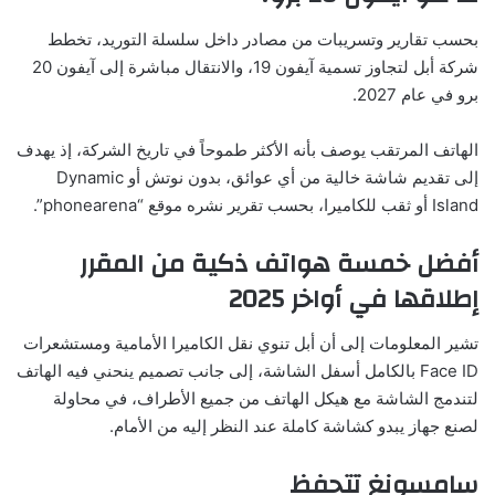
بحسب تقارير وتسريبات من مصادر داخل سلسلة التوريد، تخطط
شركة أبل لتجاوز تسمية آيفون 19، والانتقال مباشرة إلى آيفون 20
برو في عام 2027.
الهاتف المرتقب يوصف بأنه الأكثر طموحاً في تاريخ الشركة، إذ يهدف
إلى تقديم شاشة خالية من أي عوائق، بدون نوتش أو Dynamic
Island أو ثقب للكاميرا، بحسب تقرير نشره موقع “phonearena”.
أفضل خمسة هواتف ذكية من المقرر
إطلاقها في أواخر 2025
تشير المعلومات إلى أن أبل تنوي نقل الكاميرا الأمامية ومستشعرات
Face ID بالكامل أسفل الشاشة، إلى جانب تصميم ينحني فيه الهاتف
لتندمج الشاشة مع هيكل الهاتف من جميع الأطراف، في محاولة
لصنع جهاز يبدو كشاشة كاملة عند النظر إليه من الأمام.
سامسونغ تتحفظ