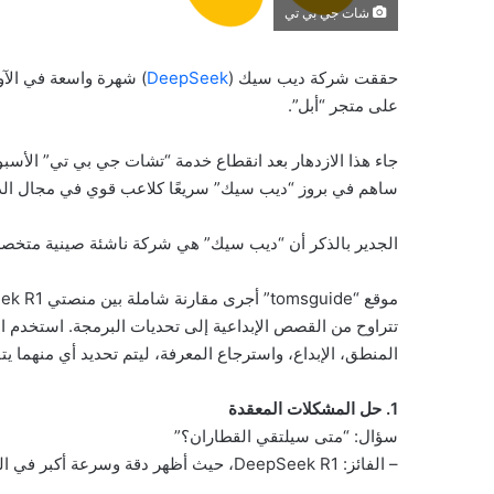
شات جي بي تي
حققت شركة ديب سيك (
DeepSeek
) شهرة واسعة في الآو
على متجر “أبل”.
جاء هذا الازدهار بعد انقطاع خدمة “تشات جي بي تي” الأسب
ساهم في بروز “ديب سيك” سريعًا كلاعب قوي في مجال الذ
الجدير بالذكر أن “ديب سيك” هي شركة ناشئة صينية متخصصة 
تتراوح من القصص الإبداعية إلى تحديات البرمجة. استخدم ال
المنطق، الإبداع، واسترجاع المعرفة، ليتم تحديد أي منهما 
1. حل المشكلات المعقدة
سؤال: “متى سيلتقي القطاران؟”
– الفائز: DeepSeek R1، حيث أظهر دقة وسرعة أكبر في الحل مقارنة بـ ChatGPT.