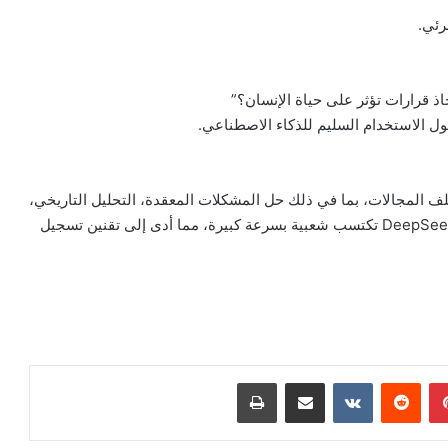
ذ قرارات تؤثر على حياة الإنسان؟”
، أظهر DeepSeek R1 تفوقًا في مختلف المجالات، بما في ذلك حل المشكلات المعقدة، التحليل التاريخي،
الكتابة الإبداعية، والاعتبارات الأخلاقية. يُلاحظ أن منصة DeepSeek R1 تكتسب شعبية بسرعة كبيرة، مما أدى إلى تقنين تسجيل
بينتيريست
مشاركة عبر البريد
طباعة