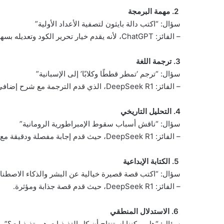
2. مهمة البرمجة
سؤال: “اكتب دالة بايثون لتصفية الأعداد الأولية”
– الفائز: ChatGPT، لأنه يقدم خيار تحرير الكود وتعديله بسهولة.
3. ترجمة اللغة
سؤال: “ترجم ‘تمطر قططًا وكلابًا’ إلى الإسبانية”
– الفائز: DeepSeek R1، الذي قدم الترجمة مع شرح إضافي وبدون الحاجة للنقر على روابط خارجية.
4. التحليل التاريخي
سؤال: “ناقش أسباب سقوط الإمبراطورية الرومانية”
– الفائز: DeepSeek R1، حيث قدم إجابة مفصلة ودقيقة مع تواريخ وأسباب دقيقة.
5. الكتابة الإبداعية
سؤال: “اكتب قصة قصيرة خيالية عن البشر والذكاء الاصطن
– الفائز: DeepSeek R1، حيث قدم قصة جذابة ومؤثرة.
6. الاستدلال المنطقي
سؤال: “هل يمكننا استنتاج أن كل التذبذبات هي تذبذبات؟”