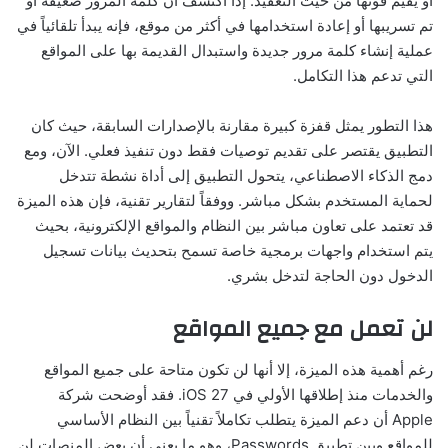
أو يقيم قوتها من حيث التعقيد. إذا اكتشف أن كلمة المرور ضعيفة أو
تم تسريبها أو إعادة استخدامها في أكثر من موقع، فإنه يبدأ تلقائياً في
عملية إنشاء كلمة مرور جديدة واستبدال القديمة بها على المواقع
التي تدعم هذا التكامل.
هذا التطور يمثل قفزة كبيرة مقارنة بالإصدارات السابقة، حيث كان
التطبيق يقتصر على تقديم توصيات فقط دون تنفيذ فعلي. الآن، ومع
دمج الذكاء الاصطناعي، يتحول التطبيق إلى أداة نشطة تتدخل
لحماية المستخدم بشكل مباشر. ووفقاً لتقارير تقنية، فإن هذه الميزة
قد تعتمد على تعاون مباشر بين النظام والمواقع الإلكترونية، بحيث
يتم استخدام واجهات برمجية خاصة تسمح بتحديث بيانات تسجيل
الدخول دون الحاجة لتدخل بشري.
لن تعمل مع جميع المواقع
رغم أهمية هذه الميزة، إلا أنها لن تكون متاحة على جميع المواقع
والخدمات منذ إطلاقها الأولي في iOS 27. فقد أوضحت شركة
Apple أن دعم الميزة يتطلب تكاملاً تقنياً بين النظام الأساسي
للمواقع وبين تطبيق Passwords، وهو ما يعني أن بعض المنصات لن