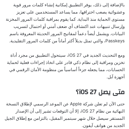
بالإضافة إلى ذلك، يوفر التطبيق إمكانية إنشاء كلمات مرور قوية
وعشوائية يصعب اختراقها، مما يساعد المستخدمين على تعزيز
مستوى الحماية منذ البداية. كما يقوم بمراقبة كلمات المرور المخزنة
وإرسال تنبيهات عند اكتشاف أي ضعف أمني أو احتمال لتسريب
البيانات. ويشمل أيضاً دعماً لمفاتيح المرور الحديثة المعروفة باسم
Passkeys، والتي تمثل بديلاً أكثر أماناً من كلمات المرور التقليدية.
ومع التحديث الجديد في iOS 27، سيتحول التطبيق من مجرد أداة
تخزين ومراقبة إلى نظام ذكي قادر على اتخاذ إجراءات فعلية لحماية
الحسابات، مما يجعله جزءاً أساسياً من منظومة الأمان الرقمي في
أجهزة آبل.
متى يصل iOS 27؟
حتى الآن لم تعلن شركة Apple عن الموعد الرسمي لإطلاق النسخة
النهائية من نظام iOS 27، إلا أن التوقعات تشير إلى أن الإصدار
المستقر سيصل خلال شهر سبتمبر المقبل، بالتزامن مع إطلاق الجيل
الجديد من هواتف آيفون.