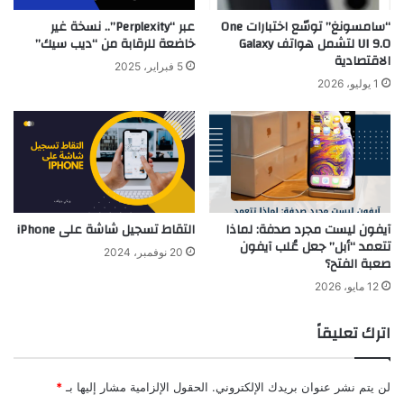
“سامسونغ” توسّع اختبارات One
عبر “Perplexity”.. نسخة غير
UI 9.0 لتشمل هواتف Galaxy
خاضعة للرقابة من “ديب سيك”
الاقتصادية
5 فبراير، 2025
1 يوليو، 2026
آيفون ليست مجرد صدفة: لماذا
التقاط تسجيل شاشة على iPhone
تتعمد “أبل” جعل عُلب آيفون
20 نوفمبر، 2024
صعبة الفتح؟
12 مايو، 2026
اترك تعليقاً
لن يتم نشر عنوان بريدك الإلكتروني.
الحقول الإلزامية مشار إليها بـ
*