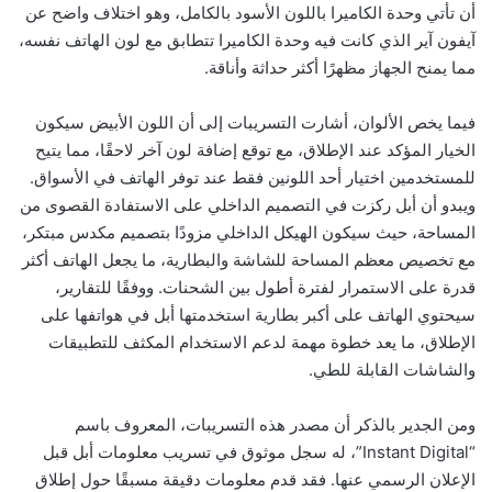
أن تأتي وحدة الكاميرا باللون الأسود بالكامل، وهو اختلاف واضح عن
آيفون آير الذي كانت فيه وحدة الكاميرا تتطابق مع لون الهاتف نفسه،
مما يمنح الجهاز مظهرًا أكثر حداثة وأناقة.
فيما يخص الألوان، أشارت التسريبات إلى أن اللون الأبيض سيكون
الخيار المؤكد عند الإطلاق، مع توقع إضافة لون آخر لاحقًا، مما يتيح
للمستخدمين اختيار أحد اللونين فقط عند توفر الهاتف في الأسواق.
ويبدو أن أبل ركزت في التصميم الداخلي على الاستفادة القصوى من
المساحة، حيث سيكون الهيكل الداخلي مزودًا بتصميم مكدس مبتكر،
مع تخصيص معظم المساحة للشاشة والبطارية، ما يجعل الهاتف أكثر
قدرة على الاستمرار لفترة أطول بين الشحنات. ووفقًا للتقارير،
سيحتوي الهاتف على أكبر بطارية استخدمتها أبل في هواتفها على
الإطلاق، ما يعد خطوة مهمة لدعم الاستخدام المكثف للتطبيقات
والشاشات القابلة للطي.
ومن الجدير بالذكر أن مصدر هذه التسريبات، المعروف باسم
“Instant Digital”، له سجل موثوق في تسريب معلومات أبل قبل
الإعلان الرسمي عنها. فقد قدم معلومات دقيقة مسبقًا حول إطلاق