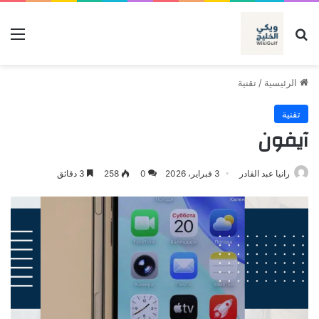
بحث عن
الق
الرئيسية
/
تقنية
تقنية
آيفون
رانيا عبد القادر
3 فبراير، 2026
0
258
3 دقائق