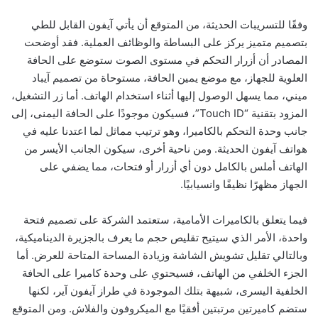
وفقًا للتسريبات الحديثة، من المتوقع أن يأتي آيفون القابل للطي
بتصميم متميز يركز على البساطة والوظائف العملية. فقد أوضحت
المصادر أن أزرار التحكم في مستوى الصوت ستوضع على الحافة
العلوية للجهاز، مع موضع يمين الحافة، مستوحاة من تصميم آيباد
ميني، مما يسهل الوصول إليها أثناء استخدام الهاتف. أما زر التشغيل،
المزود بتقنية “Touch ID”، فسيكون موجودًا على الحافة اليمنى، إلى
جانب وحدة التحكم بالكاميرا، وهو ترتيب مماثل لما اعتدنا عليه في
هواتف آيفون الحديثة. ومن ناحية أخرى، سيكون الجانب الأيسر من
الهاتف أملس بالكامل دون أي أزرار أو فتحات، مما يضفي على
الجهاز مظهرًا نظيفًا وانسيابيًا.
فيما يتعلق بالكاميرات الأمامية، ستعتمد الشركة على تصميم فتحة
واحدة، الأمر الذي سيتيح تقليص حجم ما يعرف بالجزيرة الديناميكية،
وبالتالي تقليل تشويش الشاشة وزيادة المساحة المتاحة للعرض. أما
الجزء الخلفي من الهاتف، فسيحتوي على وحدة كاميرا على الحافة
الخلفية اليسرى، شبيهة بتلك الموجودة في طراز آيفون آير، لكنها
ستضم كاميرتين مرتبتين أفقيًا مع الميكروفون والفلاش. ومن المتوقع