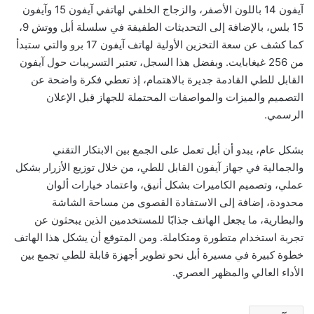
آيفون 14 باللون الأصفر، والزجاج الخلفي لهاتفي آيفون 15 وآيفون
15 بلس، بالإضافة إلى التحديثات الطفيفة في سلسلة أبل ووتش 9،
كما كشف عن سعة التخزين الأولية لهاتف آيفون 17 برو والتي ستبدأ
من 256 غيغابايت. وبفضل هذا السجل، تعتبر التسريبات حول آيفون
القابل للطي القادمة جديرة بالاهتمام، إذ تعطي فكرة واضحة عن
التصميم والميزات والمواصفات المحتملة للجهاز قبل الإعلان
الرسمي.
بشكل عام، يبدو أن أبل تعمل على الجمع بين الابتكار التقني
والجمالية في جهاز آيفون القابل للطي، من خلال توزيع الأزرار بشكل
عملي، وتصميم الكاميرات بشكل أنيق، واعتماد خيارات ألوان
محدودة، إضافة إلى الاستفادة القصوى من مساحة الشاشة
والبطارية، ما يجعل الهاتف جذابًا للمستخدمين الذين يبحثون عن
تجربة استخدام متطورة ومتكاملة. ومن المتوقع أن يشكل هذا الهاتف
خطوة كبيرة في مسيرة أبل نحو تطوير أجهزة قابلة للطي تجمع بين
الأداء العالي والمظهر العصري.