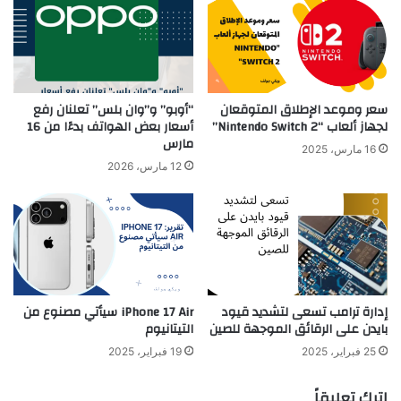
سعر وموعد الإطلاق المتوقعان
“أوبو” و”وان بلس” تعلنان رفع
لجهاز ألعاب “Nintendo Switch 2”
أسعار بعض الهواتف بدءًا من 16
مارس
16 مارس، 2025
12 مارس، 2026
إدارة ترامب تسعى لتشديد قيود
iPhone 17 Air سيأتي مصنوع من
بايدن على الرقائق الموجهة للصين
التيتانيوم
25 فبراير، 2025
19 فبراير، 2025
اترك تعليقاً