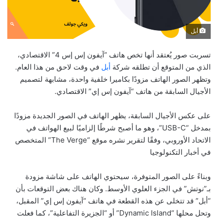
أبل
تسربت صور يُعتقد أنها تخص هاتف “آيفون إس إس 4” الاقتصادي،
الذي من المتوقع أن تطلقه شركة
أبل
في وقت لاحق من هذا العام.
وتظهر الصور الهاتف مزودًا بكاميرا خلفية واحدة، مشابهة لتصميم
الأجيال السابقة من هاتف “آيفون إس إي” الاقتصادي.
على عكس الأجيال السابقة، يظهر الهاتف في الصور الجديدة مزودًا
بمدخل “USB-C”، وهو ما أصبح شرطًا إلزاميًا لبيع الهواتف في
الاتحاد الأوروبي، وفقًا لتقرير نشره موقع “The Verge” المتخصص
في أخبار التكنولوجيا
وبناءً على الصور المتوفرة، سيحتوي الهاتف على شاشة مزودة
بـ”نوتش” في الجزء العلوي الأوسط. وكان هناك بعض التوقعات بأن
“أبل” قد تتخلى عن هذه القطعة في هاتف “آيفون إس إي” المقبل،
وتحل محلها “Dynamic Island” أو “الجزيرة التفاعلية”، كما فعلت