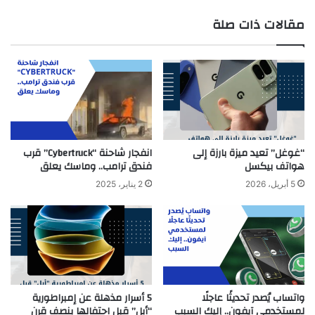
مقالات ذات صلة
“غوغل” تعيد ميزة بارزة إلى
انفجار شاحنة “Cybertruck” قرب
هواتف بيكسل
فندق ترامب.. وماسك يعلق
5 أبريل، 2026
2 يناير، 2025
واتساب يُصدر تحديثًا عاجلًا
5 أسرار مذهلة عن إمبراطورية
لمستخدمي آيفون.. إليك السبب
“أبل” قبل احتفالها بنصف قرن