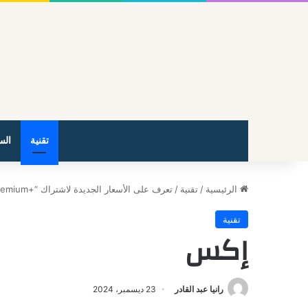
تقنية
الس
الرئيسية
/
تقنية
/
تعرف على الأسعار الجديدة لاشتراك “Premium+‎” من “إكس” في بعض الدول العربية
تقنية
إكس
رانيا عبد القادر
23 ديسمبر، 2024