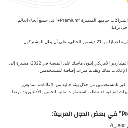
) عن رفع أسعار اشتراكات خدمتها المتميزة “Premium+” في جميع أنحاء العالم،
وأوضحت “إكس” في بيان لها أن الأسعار الجديدة ستكون سارية اعتبارًا من 21 ديسمبر الحالي، على أن يظل المشتركون
أعلنت “إكس” عن رفع الأسعار، وهو أكبر زيادة منذ استحواذ الملياردير الأمريكي إيلون ماسك على المنصة في 2022، مشيرة إلى
لإعلانات تمامًا وتقديم ميزات إضافية للمستخدمين.
كبر للمستخدمين من خلال بيئة خالية من الإعلانات، مما يعزز
زات إضافية قد تتطلب استثمارات مالية لتحسين الأداء وزيادة رضا