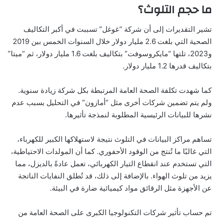
ما حجم التلوث؟
تشير التقديرات إلى أن شركة “غوغل” تسببت في أكبر التكاليف
الصحية التي بلغت 2.6 مليار دولار خلال السنوات الخمس بين 2019
و2023، تلتها “مايكروسوفت” بتكاليف بلغت 1.6 مليار دولار، ثم “ميتا”
بتكاليف قدرها 1.2 مليار دولار.
كما شهدت تكلفة الصحة العامة المرتبطة بكل شركة زيادة سنوية.
ولم يتم تضمين شركات أخرى مثل “أمازون” في التحليل بسبب عدم
نشرها للبيانات الرئيسية المطلوبة لنمذجة تأثيرها.
تساهم مراكز البيانات في التلوث نتيجة لاستهلاكها الكبير للكهرباء،
التي غالبًا ما تُنتج من الوقود الأحفوري. كما أن المولدات الاحتياطية،
التي تستخدم عند انقطاع التيار الكهربائي، تعمل عادةً بالديزل، مما
يزيد من تلوث الهواء. بالإضافة إلى ذلك، قد تُطلق النفايات الناتجة
عن الأجهزة مثل الرقائق مواد كيميائية ضارة في البيئة.
تم حساب تأثير شركات التكنولوجيا الكبرى على الصحة العامة من