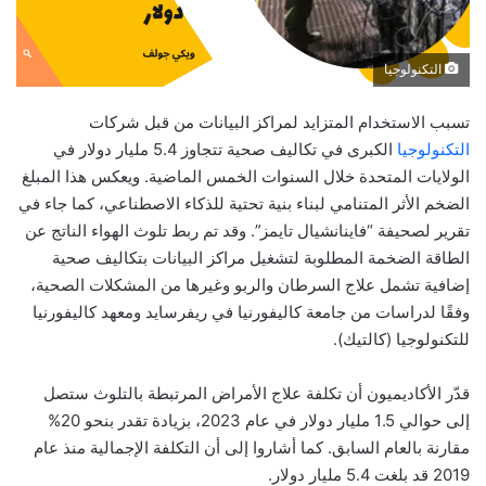
التكنولوجيا
تسبب الاستخدام المتزايد لمراكز البيانات من قبل شركات
التكنولوجيا
الكبرى في تكاليف صحية تتجاوز 5.4 مليار دولار في
الولايات المتحدة خلال السنوات الخمس الماضية. ويعكس هذا المبلغ
الضخم الأثر المتنامي لبناء بنية تحتية للذكاء الاصطناعي، كما جاء في
تقرير لصحيفة “فاينانشيال تايمز”. وقد تم ربط تلوث الهواء الناتج عن
الطاقة الضخمة المطلوبة لتشغيل مراكز البيانات بتكاليف صحية
إضافية تشمل علاج السرطان والربو وغيرها من المشكلات الصحية،
وفقًا لدراسات من جامعة كاليفورنيا في ريفرسايد ومعهد كاليفورنيا
للتكنولوجيا (كالتيك).
قدّر الأكاديميون أن تكلفة علاج الأمراض المرتبطة بالتلوث ستصل
إلى حوالي 1.5 مليار دولار في عام 2023، بزيادة تقدر بنحو 20%
مقارنة بالعام السابق. كما أشاروا إلى أن التكلفة الإجمالية منذ عام
2019 قد بلغت 5.4 مليار دولار.