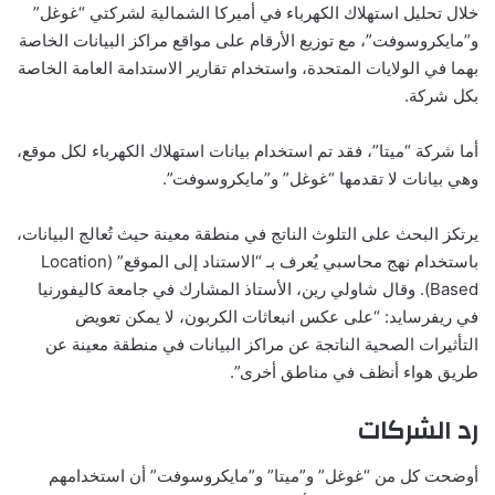
خلال تحليل استهلاك الكهرباء في أميركا الشمالية لشركتي “غوغل”
و”مايكروسوفت”، مع توزيع الأرقام على مواقع مراكز البيانات الخاصة
بهما في الولايات المتحدة، واستخدام تقارير الاستدامة العامة الخاصة
بكل شركة.
أما شركة “ميتا”، فقد تم استخدام بيانات استهلاك الكهرباء لكل موقع،
وهي بيانات لا تقدمها “غوغل” و”مايكروسوفت”.
يرتكز البحث على التلوث الناتج في منطقة معينة حيث تُعالج البيانات،
باستخدام نهج محاسبي يُعرف بـ “الاستناد إلى الموقع” (Location
Based). وقال شاولي رين، الأستاذ المشارك في جامعة كاليفورنيا
في ريفرسايد: “على عكس انبعاثات الكربون، لا يمكن تعويض
التأثيرات الصحية الناتجة عن مراكز البيانات في منطقة معينة عن
طريق هواء أنظف في مناطق أخرى”.
رد الشركات
أوضحت كل من “غوغل” و”ميتا” و”مايكروسوفت” أن استخدامهم