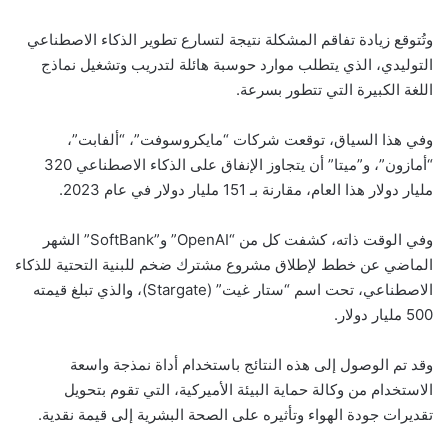
وتُتوقع زيادة تفاقم المشكلة نتيجة لتسارع تطوير الذكاء الاصطناعي
التوليدي، الذي يتطلب موارد حوسبة هائلة لتدريب وتشغيل نماذج
اللغة الكبيرة التي تتطور بسرعة.
وفي هذا السياق، توقعت شركات “مايكروسوفت”، “ألفابت”،
“أمازون”، و”ميتا” أن يتجاوز الإنفاق على الذكاء الاصطناعي 320
مليار دولار هذا العام، مقارنة بـ 151 مليار دولار في عام 2023.
وفي الوقت ذاته، كشفت كل من “OpenAI” و”SoftBank” الشهر
الماضي عن خطط لإطلاق مشروع مشترك ضخم للبنية التحتية للذكاء
الاصطناعي، تحت اسم “ستار غيت” (Stargate)، والذي تبلغ قيمته
500 مليار دولار.
وقد تم الوصول إلى هذه النتائج باستخدام أداة نمذجة واسعة
الاستخدام من وكالة حماية البيئة الأميركية، التي تقوم بتحويل
تقديرات جودة الهواء وتأثيره على الصحة البشرية إلى قيمة نقدية.