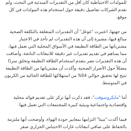
للمولدات الاحتياطية كان أقل من التقديرات المبدئية في البحث، ولم
تقدم الشركات تفاصيل دقيقة حول استخدام هذه المولدات في كل
موقع.
من جهتها، اعتبرت “غوغل” أن التقديرات المتعلقة بالتكلفة الصحية
مبالغ فيها، مشيرة إلى أن هذه التقديرات لم تأخذ في الاعتبار
مشترياتها من الطاقة النظيفة في الأسواق المحلية التي تعمل فيها،
مما يساهم في تقديم تقديرات غير دقيقة للانبعاثات الناتجة. وأضافت
أن هذه التقديرات تضر بتقدم استخدام الطاقة النظيفة وتخلق سردًا
مضللاً حول الأضرار الصحية. وأكدت أن مشترياتها من الطاقة النظيفة
تتيح لها تحقيق حوالي 64% من استهلاكها للطاقة الخالية من الكربون
في المتوسط.
أما “
مايكروسوفت
“، فقد ذكرت أنها تركز على تقديم فوائد محلية
واقتصادية واجتماعية وبيئية كبيرة للمجتمعات التي تعمل فيها.
فيما أكدت “ميتا” التزامها بمعايير جودة الهواء، وأوضحت أنها ملتزمة
بالحفاظ على صافي انبعاثات غازات الاحتباس الحراري صفر