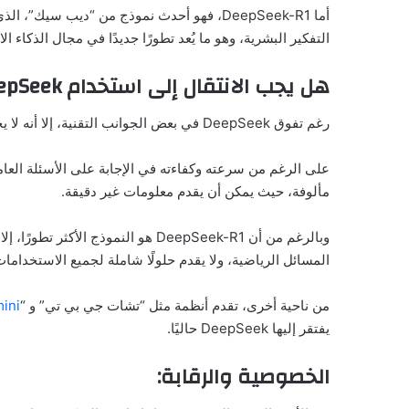
التفكير البشرية، وهو ما يُعد تطورًا جديدًا في مجال الذكاء ا
هل يجب الانتقال إلى استخدام DeepSeek؟
رغم تفوق DeepSeek في بعض الجوانب التقنية، إلا أنه لا يخلو من بعض التحديات التي قد تجعل البعض مترددًا في الانتقال إليه.
على الرغم من سرعته وكفاءته في الإجابة على الأسئلة العامة
مألوفة، حيث يمكن أن يقدم معلومات غير دقيقة.
وبالرغم من أن DeepSeek-R1 هو النموذ
المسائل الرياضية، ولا يقدم حلولًا شاملة لجميع الاستخدامات
من ناحية أخرى، تقدم أنظمة مثل “تشات جي بي تي” و “
ini
يفتقر إليها DeepSeek حاليًا.
الخصوصية والرقابة: