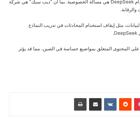
من الأمور المهمة التي يجب مراعاتها عند التفكير في استخدام DeepSeek هي مسألة الخصوصية. بما أن “ديب سيك” هي شركة
والرقابة.
لإدارة خصوصية البيانات، مثل إيقاف استخدام المحادثات في تدريب النماذج
.
ى ذلك، قد يتعرض مستخدمو DeepSeek لرقابة على المحتوى المتعلق بمواضيع حساسة في الصين، مما قد يؤثر
بينتيريست
مشاركة عبر البريد
طباعة