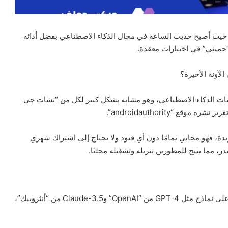
 حيث أصبح حديث الساعة في مجال الذكاء الاصطناعي بفضل أدائه
جميني” في اختبارات معقدة.
لآونة الأخيرة؟
ات الذكاء الاصطناعي، وهو مشابه بشكل كبير لكل من “تشات جي
عدد من الخصائص الفريدة، فهو مجاني تمامًا دون أي قيود ولا يحتاج إلى اشتراك شهري
، مما يتيح للمطورين تنزيله وتشغيله محليًا.
حقق DeepSeek-V3 أداء متميزًا في عدة مجالات، متفوقًا على نماذج مثل GPT-4 من “OpenAI” وClaude-3.5 من “أنثروبيك”،