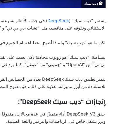
ديب سيك
يستمر “ديب سيك” (
DeepSeek
) في جذب الأنظار بسرعة،
الاستثنائي وتفوقه على منافسيه مثل “تشات جي بي تي” و “
لكن ما هو “ديب سيك” ولماذا أصبح محط اهتمام الجميع في ا
ببساطة، “ديب سيك” هو روبوت محادثة ذكي يعتمد على تقني
بي تي” من “OpenAI” و “جميني” من “غوغل”، كما ورد في تقرير نشره موقع “androidauthority”.
يتميز تطبيق ديب سيك DeepSeek ب
للاستفادة من أبرز مميزاته. علاوة على ذلك، هو مفتوح المصدر
إنجازات “ديب سيك DeepSeek”:
وبرز بشكل خاص في الرياضيات والترميز واللغة الصينية.