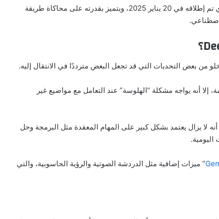
أما DeepSeek-R1، فهو أحدث نموذج من “ديب سيك”، الذي تم إطلاقه في 20 يناير 2025، ويتميز بقدرته على محاكاة طريقة
لاصطناعي.
، إلا أنه يواجه مشكلة “الهلوسة” عند التعامل مع مواضيع غير
ج الأكثر تطورًا، إلا أنه لا يزال يعتمد بشكل كبير على المهام المعقدة مثل البرمجة وحل
 اليومية.
Gem
” ميزات إضافية مثل الدردشة الصوتية والرؤية الحاسوبية، والتي