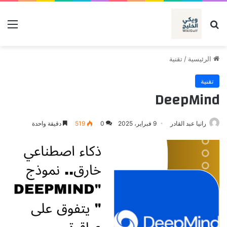
بحث عن
الق
الرئيسية
/
تقنية
تقنية
DeepMind
رانيا عبد القادر
9 فبراير، 2025
0
519
دقيقة واحدة