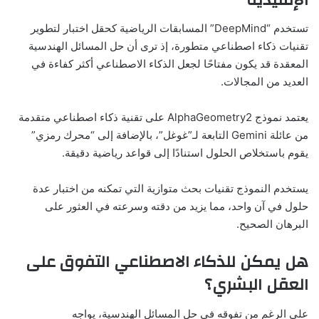
تستخدم “DeepMind” المسابقات الرياضية كحقل اختبار لتطوير
تقنيات ذكاء اصطناعي متطورة، إذ ترى أن حل المسائل الهندسية
المعقدة قد يكون مفتاحًا لجعل الذكاء الاصطناعي أكثر كفاءة في
العديد من المجالات.
يعتمد نموذج AlphaGeometry2 على تقنية ذكاء اصطناعي متقدمة
من عائلة Gemini التابعة لـ”غوغل”، بالإضافة إلى “محرك رمزي”
يقوم باستخلاص الحلول استنادًا إلى قواعد رياضية دقيقة.
يستخدم النموذج تقنيات بحث متوازية التي تمكنه من اختبار عدة
حلول في آن واحد، مما يزيد من دقته وسرعته في العثور على
البرهان الصحيح.
هل يمكن للذكاء الاصطناعي التفوق على
العقل البشري؟
على الرغم من تفوقه في حل المسائل الهندسية، يواجه