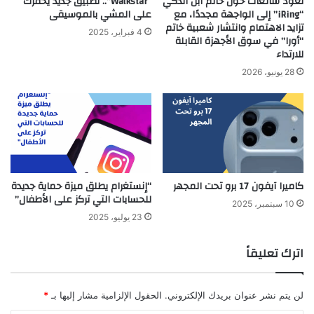
تعود شائعات حول خاتم أبل الذكي
“Walkstar”.. تطبيق جديد يحفّزك
“iRing” إلى الواجهة مجددًا، مع
على المشي بالموسيقى
تزايد الاهتمام وانتشار شعبية خاتم
4 فبراير، 2025
“أورا” في سوق الأجهزة القابلة
للارتداء
28 يونيو، 2026
كاميرا آيفون 17 برو تحت المجهر
“إنستغرام يطلق ميزة حماية جديدة
للحسابات التي تركز على الأطفال”
10 سبتمبر، 2025
23 يوليو، 2025
اترك تعليقاً
لن يتم نشر عنوان بريدك الإلكتروني.
الحقول الإلزامية مشار إليها بـ
*