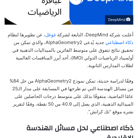
DeepMind
أعلنت شركة DeepMind، التابعة لشركة
غوغل
، عن تطويرها لنظام
ذكاء اصطناعي
جديد يُدعى AlphaGeometry2، والذي تمكن من
تحقيق نتائج تتفوق على متوسط الفائزين بالميداليات الذهبية في
أولمبياد الرياضيات الدولي (IMO)، أحد أبرز المنافسات العالمية
لطلاب المدارس الثانوية.
وفقًا لدراسة حديثة، تمكن نموذج AlphaGeometry2 من حل 84%
من مسائل الهندسة التي تم طرحها في المسابقة على مدار الـ25
عامًا الماضية، متفوقًا بذلك على متوسط درجات الحاصلين على
الميدالية الذهبية، الذي يصل إلى 40.9 من 50 نقطة، وفقًا لتقرير
نشره موقع “تك كرانش”.
ذكاء اصطناعي لحل مسائل الهندسة
الإقليدية