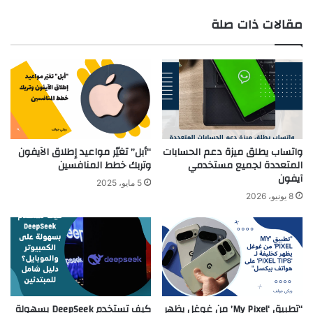
مقالات ذات صلة
واتساب يطلق ميزة دعم الحسابات
“أبل” تغيّر مواعيد إطلاق الآيفون
المتعددة لجميع مستخدمي
وتربك خطط المنافسين
آيفون
5 مايو، 2025
8 يونيو، 2026
“تطبيق ‘My Pixel’ من غوغل يظهر
كيف تستخدم DeepSeek بسهولة