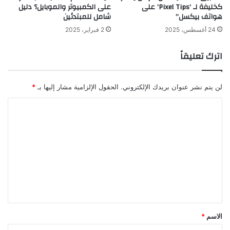
كخليفة لـ ‘Pixel Tips’ على
على الكمبيوتر والموبايل؟ دليل
هواتف بيكسل”
شامل للمبتدئين
24 أغسطس، 2025
2 فبراير، 2025
اترك تعليقاً
لن يتم نشر عنوان بريدك الإلكتروني.
الحقول الإلزامية مشار إليها بـ
*
ا
ل
ت
ع
ل
ي
ق
*
الاسم
*