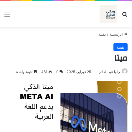
بحث عن
الق
الرئيسية
/
تقنية
تقنية
ميتا
رانيا عبد القادر
25 فبراير، 2025
0
481
دقيقة واحدة