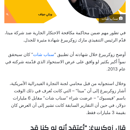
سناب شات
في تطور مهم ضمن محاكمة مكافحة الاحتكار الجارية ضد شركة ميتا،
قدّم الرئيس التنفيذي مارك زوكربيرغ شهادة مثيرة للجدل.
أوضح زوكربيرغ خلال شهادته أن تطبيق “
سناب شات
” كان سيحقق
نمواً أكبر بكثير لو وافق على عرض الاستحواذ الذي قدّمته شركته في
عام 2013.
وخلال استجوابه من قبل محامي لجنة التجارة الفيدرالية الأمريكية،
أشار زوكربيرغ إلى أن “ميتا” – التي كانت تُعرف في ذلك الوقت
باسم “فيسبوك” – عرضت شراء “سناب شات” مقابل 6 مليارات
دولار، في حين أن التقارير السابقة كانت تشير إلى أن العرض كان
بقيمة 3 مليارات فقط.
قال زوكربيرغ: “أعتقد أنه لو كنا قد