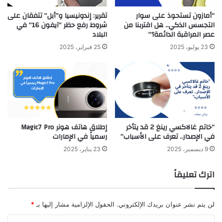
“أمازون تستحوذ على سوار
تقرير: إندونيسيا و”أبل” تتفقان على
التجسس الذكي.. هل اقتربنا من
شروط رفع حظر “آيفون 16” في
عصر المراقبة الدائمة؟”
البلاد
23 يوليو، 2025
25 فبراير، 2025
“خاتم غالاكسي رينغ 2 قد يتأخر
إطلاق هاتف هونر Magic7 Pro
في الإصدار.. تعرف على الأسباب”
رسمياً في الإمارات
9 ديسمبر، 2025
23 يناير، 2025
اترك تعليقاً
لن يتم نشر عنوان بريدك الإلكتروني.
الحقول الإلزامية مشار إليها بـ
*