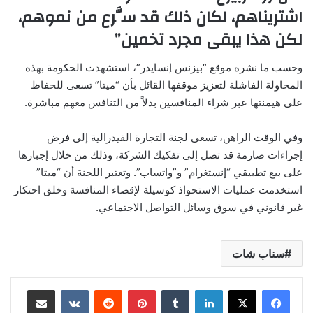
اشتريناهم، لكان ذلك قد سَّرع من نموهم،
لكن هذا يبقى مجرد تخمين”
وحسب ما نشره موقع “بيزنس إنسايدر”، استشهدت الحكومة بهذه
المحاولة الفاشلة لتعزيز موقفها القائل بأن “ميتا” تسعى للحفاظ
على هيمنتها عبر شراء المنافسين بدلاً من التنافس معهم مباشرة.
وفي الوقت الراهن، تسعى لجنة التجارة الفيدرالية إلى فرض
إجراءات صارمة قد تصل إلى تفكيك الشركة، وذلك من خلال إجبارها
على بيع تطبيقي “إنستغرام” و”واتساب”. وتعتبر اللجنة أن “ميتا”
استخدمت عمليات الاستحواذ كوسيلة لإقصاء المنافسة وخلق احتكار
غير قانوني في سوق وسائل التواصل الاجتماعي.
سناب شات
لينكدإن
بينتيريست
مشاركة عبر البريد