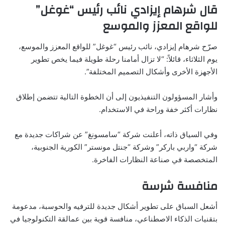
قال شرهام إيزادي نائب رئيس “غوغل”
للواقع المعزز والموسع
صرّح شرهام إيزادي، نائب رئيس “غوغل” للواقع المعزز والموسع،
يوم الثلاثاء، قائلاً: “لا تزال أمامنا رحلة طويلة فيما يخص تطوير
الأجهزة الأخرى وأشكال التصميم المختلفة”.
وأشار المسؤولون التنفيذيون إلى أن الخطوة التالية تتضمن إطلاق
نظارات أكثر خفة وراحة في الاستخدام.
وفي السياق ذاته، أعلنت شركة “سامسونغ” عن شراكات جديدة مع
شركة “واربي باركر” وشركة “جنتل مونستر” الكورية الجنوبية،
المتخصصة في صناعة النظارات الفاخرة.
منافسة شرسة
أشعل السباق على تطوير أشكال جديدة للترفيه والحوسبة، مدعومة
بتقنيات الذكاء الاصطناعي، منافسة قوية بين عمالقة التكنولوجيا في