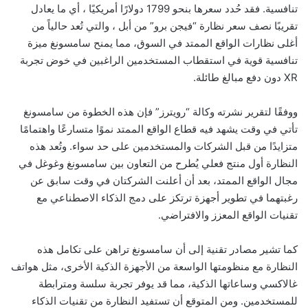
تنافسية. فقد حُدد سعرها بنحو 1799 دولارًا أمريكيًا ، أي ما يعادل
تقريبًا نصف سعر نظارة “فيجن برو” من أبل ، والتي تُعد حالياً من
أغلى نظارات الواقع الممتد في السوق، مما يمنح سامسونغ ميزة
تنافسية قوية في استقطاب المستخدمين الراغبين في خوض تجربة
XR دون دفع مبالغ طائلة.
ووفقًا لتقرير نشرته وكالة “رويترز” فإن هذه الخطوة من سامسونغ
تأتي في وقت يشهد فيه قطاع الواقع الممتد نموًا متسارعًا واهتمامًا
متزايدًا من قبل الشركات والمستخدمين على حد سواء. وتُعد هذه
النظارة أول منتج فعلي يُطرح من التعاون بين سامسونغ وغوغل في
مجال الواقع الممتد، بعد أن أعلنت الشركتان في وقت سابق عن
رغبتهما في تطوير أجهزة ترتكز على دمج الذكاء الاصطناعي مع
تقنيات الواقع المعزز والافتراضي.
كما تشير مصادر تقنية إلى أن سامسونغ تراهن على تكامل هذه
النظارة مع منظومتها الواسعة من الأجهزة الذكية الأخرى، مثل هواتف
غالاكسي وساعاتها الذكية، مما قد يوفر تجربة سلسة ومترابطة
للمستخدمين. ومن المتوقع أن تستفيد النظارة من تقنيات الذكاء