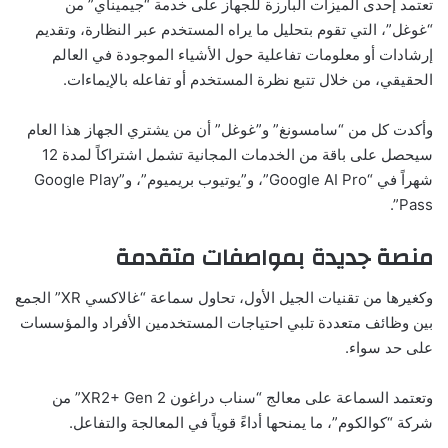
تعتمد إحدى الميزات البارزة للجهاز على خدمة “جيميناي” من
“غوغل”، التي تقوم بتحليل ما يراه المستخدم عبر النظارة، وتقديم
إرشادات أو معلومات تفاعلية حول الأشياء الموجودة في العالم
الحقيقي، من خلال تتبع نظرة المستخدم أو تفاعله بالإيماءات.
وأكدت كل من “سامسونغ” و”غوغل” أن من يشتري الجهاز هذا العام
سيحصل على باقة من الخدمات المجانية تشمل اشتراكاً لمدة 12
شهراً في “Google AI Pro”، و”يوتيوب بريميوم”، و”Google Play
Pass”.
منصة جديدة بمواصفات متقدمة
وكغيرها من تقنيات الجيل الأول، تحاول سماعة “غالاكسي XR” الجمع
بين وظائف متعددة تلبي احتياجات المستخدمين الأفراد والمؤسسات
على حد سواء.
وتعتمد السماعة على معالج “سناب دراغون XR2+ Gen 2” من
شركة “كوالكوم”، ما يمنحها أداءً قوياً في المعالجة والتفاعل.