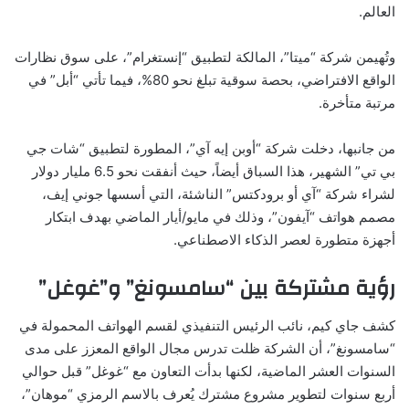
العالم.
وتُهيمن شركة “ميتا”، المالكة لتطبيق “إنستغرام”، على سوق نظارات
الواقع الافتراضي، بحصة سوقية تبلغ نحو 80%، فيما تأتي “أبل” في
مرتبة متأخرة.
من جانبها، دخلت شركة “أوبن إيه آي”، المطورة لتطبيق “شات جي
بي تي” الشهير، هذا السباق أيضاً، حيث أنفقت نحو 6.5 مليار دولار
لشراء شركة “آي أو برودكتس” الناشئة، التي أسسها جوني إيف،
مصمم هواتف “آيفون”، وذلك في مايو/أيار الماضي بهدف ابتكار
أجهزة متطورة لعصر الذكاء الاصطناعي.
رؤية مشتركة بين “سامسونغ” و”غوغل”
كشف جاي كيم، نائب الرئيس التنفيذي لقسم الهواتف المحمولة في
“سامسونغ”، أن الشركة ظلت تدرس مجال الواقع المعزز على مدى
السنوات العشر الماضية، لكنها بدأت التعاون مع “غوغل” قبل حوالي
أربع سنوات لتطوير مشروع مشترك يُعرف بالاسم الرمزي “موهان”،