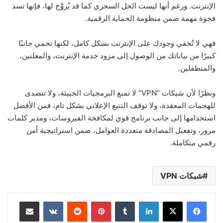
الإنترنت. ورغم أنها ليست الحل السحري كما قد يُروَّج لها، فإنها تسد
فجوة مهمة ضمن منظومة الحماية الرقمية.
فهي لا تُخفي وجودك على الإنترنت بشكل كامل، لكنها تحمي جانبًا
كبيرًا من بياناتك من الوصول إلى مزود خدمة الإنترنت، والمعلنين،
والمتطفلين.
ونظرًا لأن شبكات “VPN” لا تمنع البرمجيات الخبيثة، ولا تتصدى
للهجمات المعقدة، ولا توقف التتبع الإعلاني بشكل تام، فمن الأفضل
استخدامها إلى جانب برنامج قوي لمكافحة الفيروسات، ومدير كلمات
مرور، وتفعيل المصادقة متعددة العوامل، ضمن استراتيجية أمن
رقمي متكاملة.
شبكات VPN
لينكدإن
بينتيريست
مشاركة عبر البريد