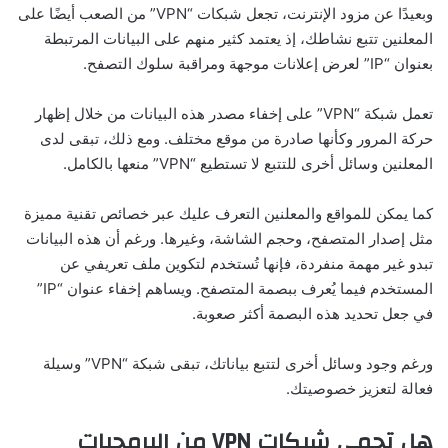
وبعيدًا عن مزود الإنترنت، تجعل شبكات “VPN” من الصعب أيضًا على
المعلنين تتبع نشاطك، إذ يعتمد كثير منهم على البيانات المرتبطة
بعنوان “IP” لعرض إعلانات موجهة ومراقبة سلوك التصفح.
تعمل شبكة “VPN” على إخفاء مصدر هذه البيانات من خلال إظهار
حركة المرور وكأنها صادرة من موقع مختلف. ومع ذلك، تبقى لدى
المعلنين وسائل أخرى للتتبع لا تستطيع “VPN” منعها بالكامل.
كما يمكن للمواقع والمعلنين التعرف عليك عبر خصائص تقنية مميزة
مثل إصدار المتصفح، وحجم الشاشة، وغيرها. ورغم أن هذه البيانات
تبدو غير مهمة منفردة، فإنها تُستخدم لتكوين ملف تعريفي عن
المستخدم فيما يُعرف ببصمة المتصفح. ويساهم إخفاء عنوان “IP”
في جعل تحديد هذه البصمة أكثر صعوبة.
ورغم وجود وسائل أخرى لتتبع بياناتك، تبقى شبكة “VPN” وسيلة
فعالة لتعزيز خصوصيتك.
هل تحمي شبكات VPN من البرمجيات