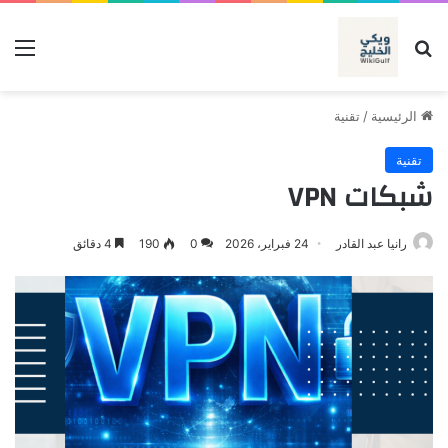
بحث عن
الق
الرئيسية
/
تقنية
تقنية
شبكات VPN
رانيا عبد القادر
24 فبراير، 2026
0
190
4 دقائق