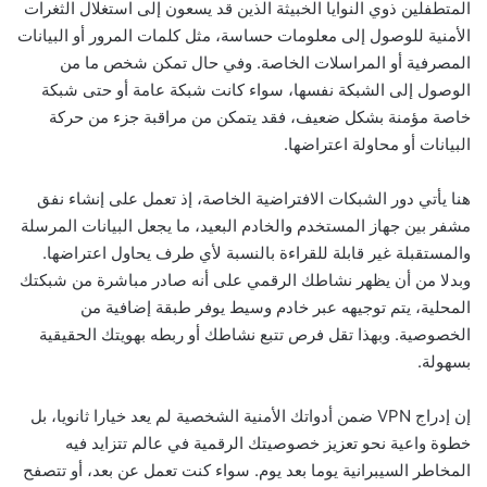
المتطفلين ذوي النوايا الخبيثة الذين قد يسعون إلى استغلال الثغرات
الأمنية للوصول إلى معلومات حساسة، مثل كلمات المرور أو البيانات
المصرفية أو المراسلات الخاصة. وفي حال تمكن شخص ما من
الوصول إلى الشبكة نفسها، سواء كانت شبكة عامة أو حتى شبكة
خاصة مؤمنة بشكل ضعيف، فقد يتمكن من مراقبة جزء من حركة
البيانات أو محاولة اعتراضها.
هنا يأتي دور الشبكات الافتراضية الخاصة، إذ تعمل على إنشاء نفق
مشفر بين جهاز المستخدم والخادم البعيد، ما يجعل البيانات المرسلة
والمستقبلة غير قابلة للقراءة بالنسبة لأي طرف يحاول اعتراضها.
وبدلا من أن يظهر نشاطك الرقمي على أنه صادر مباشرة من شبكتك
المحلية، يتم توجيهه عبر خادم وسيط يوفر طبقة إضافية من
الخصوصية. وبهذا تقل فرص تتبع نشاطك أو ربطه بهويتك الحقيقية
بسهولة.
إن إدراج VPN ضمن أدواتك الأمنية الشخصية لم يعد خيارا ثانويا، بل
خطوة واعية نحو تعزيز خصوصيتك الرقمية في عالم تتزايد فيه
المخاطر السيبرانية يوما بعد يوم. سواء كنت تعمل عن بعد، أو تتصفح