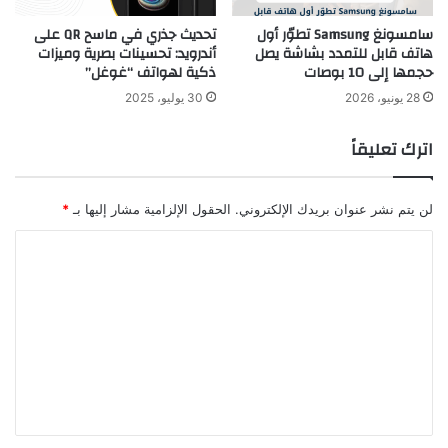
سامسونغ Samsung تطوّر أول
تحديث جذري في ماسح QR على
هاتف قابل للتمدد بشاشة يصل
أندرويد: تحسينات بصرية وميزات
حجمها إلى 10 بوصات
ذكية لهواتف “غوغل”
28 يونيو، 2026
30 يوليو، 2025
اترك تعليقاً
لن يتم نشر عنوان بريدك الإلكتروني.
الحقول الإلزامية مشار إليها بـ
*
ا
ل
ت
ع
ل
ي
ق