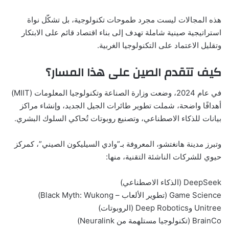
هذه المجالات ليست مجرد طموحات تكنولوجية، بل تشكّل نواة
استراتيجية صينية شاملة تهدف إلى بناء اقتصاد قائم على الابتكار
وتقليل الاعتماد على التكنولوجيا الغربية.
كيف تتقدم الصين على هذا المسار؟
في عام 2024، وضعت وزارة الصناعة وتكنولوجيا المعلومات (MIIT)
أهدافًا واضحة، شملت تطوير طائرات الجيل الجديد، وإنشاء مراكز
بيانات للذكاء الاصطناعي، وتصنيع روبوتات تُحاكي السلوك البشري.
وتبرز مدينة هانغتشو، المعروفة بـ”وادي السيليكون الصيني”، كمركز
حيوي للشركات الناشئة التقنية، منها:
DeepSeek (الذكاء الاصطناعي)
Game Science (تطوير الألعاب – Black Myth: Wukong)
Unitree وDeep Robotics (الروبوتات)
BrainCo (تكنولوجيا مستلهمة من Neuralink)