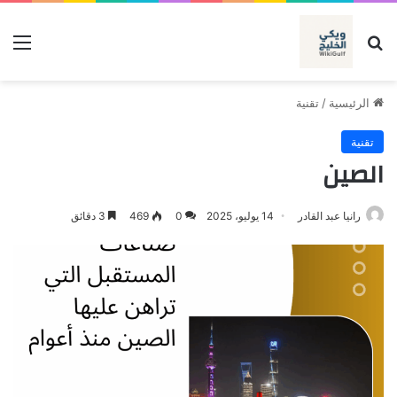
بحث عن
الق
الرئيسية
/
تقنية
تقنية
الصين
رانيا عبد القادر
14 يوليو، 2025
0
469
3 دقائق