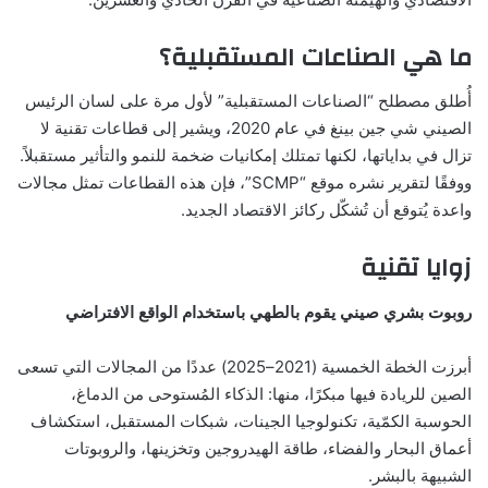
ما هي الصناعات المستقبلية؟
أُطلق مصطلح “الصناعات المستقبلية” لأول مرة على لسان الرئيس
الصيني شي جين بينغ في عام 2020، ويشير إلى قطاعات تقنية لا
تزال في بداياتها، لكنها تمتلك إمكانيات ضخمة للنمو والتأثير مستقبلاً.
ووفقًا لتقرير نشره موقع “SCMP”، فإن هذه القطاعات تمثل مجالات
واعدة يُتوقع أن تُشكّل ركائز الاقتصاد الجديد.
زوايا تقنية
روبوت بشري صيني يقوم بالطهي باستخدام الواقع الافتراضي
أبرزت الخطة الخمسية (2021–2025) عددًا من المجالات التي تسعى
الصين للريادة فيها مبكرًا، منها: الذكاء المُستوحى من الدماغ،
الحوسبة الكمّية، تكنولوجيا الجينات، شبكات المستقبل، استكشاف
أعماق البحار والفضاء، طاقة الهيدروجين وتخزينها، والروبوتات
الشبيهة بالبشر.