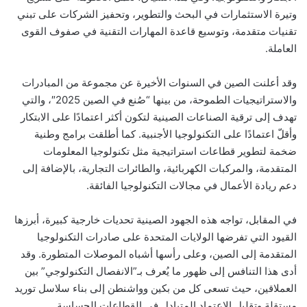
وتيرة الاستثمارات في البحث والتطوير، وتحفيز الشركات على تبني
تقنيات متقدمة، وتوسيع قاعدة المهارات التقنية في صفوف القوى
العاملة.
وقد أعلنت الصين في السنوات الأخيرة عن مجموعة من المبادرات
والاستراتيجيات الطموحة، من بينها “صُنع في الصين 2025″، والتي
تهدف إلى ترقية الصناعات الصينية لتكون أكثر اعتمادًا على الابتكار
وأقلّ اعتمادًا على التكنولوجيا الأجنبية. كما أطلقت برامج وطنية
ضخمة لتطوير قطاعات استراتيجية مثل تكنولوجيا المعلومات
المتقدمة، والمركبات الكهربائية، والطائرات التجارية، بالإضافة إلى
دعم ريادة الأعمال في مجالات التكنولوجيا الفائقة.
في المقابل، تواجه هذه الجهود الصينية تحديات خارجية كبيرة، أبرزها
القيود التي تفرضها الولايات المتحدة على صادرات التكنولوجيا
المتقدمة إلى الصين، وعلى رأسها أشباه الموصلات المتطورة. وقد
أدى هذا التنافس إلى ظهور ما يُعرف بـ”الانفصال التكنولوجي” بين
العملاقين، حيث تسعى كل من بكين وواشنطن إلى بناء سلاسل توريد
مستقلة وتقليل الاعتماد المتبادل في القطاعات الحساسة.