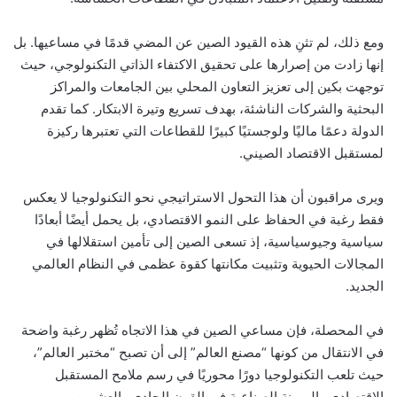
ومع ذلك، لم تثنِ هذه القيود الصين عن المضي قدمًا في مساعيها. بل
إنها زادت من إصرارها على تحقيق الاكتفاء الذاتي التكنولوجي، حيث
توجهت بكين إلى تعزيز التعاون المحلي بين الجامعات والمراكز
البحثية والشركات الناشئة، بهدف تسريع وتيرة الابتكار. كما تقدم
الدولة دعمًا ماليًا ولوجستيًا كبيرًا للقطاعات التي تعتبرها ركيزة
لمستقبل الاقتصاد الصيني.
ويرى مراقبون أن هذا التحول الاستراتيجي نحو التكنولوجيا لا يعكس
فقط رغبة في الحفاظ على النمو الاقتصادي، بل يحمل أيضًا أبعادًا
سياسية وجيوسياسية، إذ تسعى الصين إلى تأمين استقلالها في
المجالات الحيوية وتثبيت مكانتها كقوة عظمى في النظام العالمي
الجديد.
في المحصلة، فإن مساعي الصين في هذا الاتجاه تُظهر رغبة واضحة
في الانتقال من كونها “مصنع العالم” إلى أن تصبح “مختبر العالم”،
حيث تلعب التكنولوجيا دورًا محوريًا في رسم ملامح المستقبل
الاقتصادي والهيمنة الصناعية في القرن الحادي والعشرين.