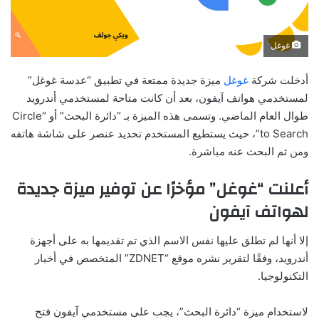
غوغل
أدخلت شركة
غوغل
ميزة جديدة ممتعة في تطبيق “عدسة غوغل”
لمستخدمي هواتف آيفون، بعد أن كانت متاحة لمستخدمي أندرويد
طوال العام الماضي. وتسمى هذه الميزة بـ “دائرة البحث” أو “Circle
to Search”، حيث يستطيع المستخدم تحديد عنصر على شاشة هاتفه
ومن ثم البحث عنه مباشرة.
أعلنت “غوغل” مؤخرًا عن توفير ميزة جديدة
لهواتف آيفون
إلا أنها لم تطلق عليها نفس الاسم الذي تم تقديمها به على أجهزة
أندرويد، وفقًا لتقرير نشره موقع “ZDNET” المتخصص في أخبار
التكنولوجيا.
لاستخدام ميزة “دائرة البحث”، يجب على مستخدمي آيفون فتح