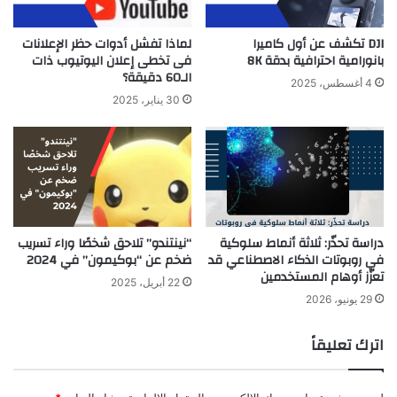
DJI تكشف عن أول كاميرا
لماذا تفشل أدوات حظر الإعلانات
بانورامية احترافية بدقة 8K
فى تخطى إعلان اليوتيوب ذات
الـ60 دقيقة؟
4 أغسطس، 2025
30 يناير، 2025
دراسة تحذّر: ثلاثة أنماط سلوكية
“نينتندو” تلاحق شخصًا وراء تسريب
في روبوتات الذكاء الاصطناعي قد
ضخم عن “بوكيمون” في 2024
تعزّز أوهام المستخدمين
22 أبريل، 2025
29 يونيو، 2026
اترك تعليقاً