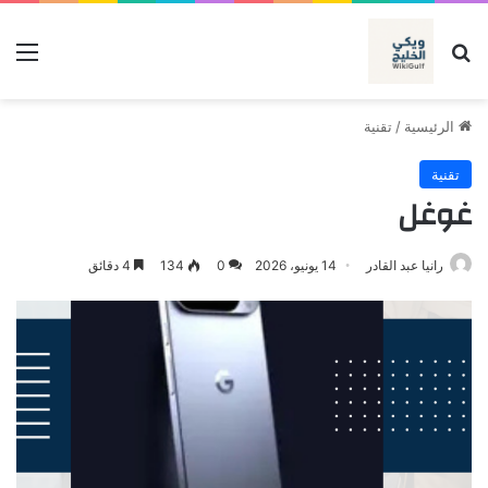
بحث عن
الق
الرئيسية
/
تقنية
تقنية
غوغل
رانيا عبد القادر
14 يونيو، 2026
0
134
4 دقائق