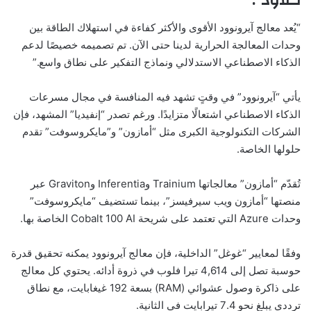
“يُعد معالج آيرونوود الأقوى والأكثر كفاءة في استهلاك الطاقة بين
وحدات المعالجة الحرارية لدينا حتى الآن. تم تصميمه خصيصًا لدعم
الذكاء الاصطناعي الاستدلالي ونماذج التفكير على نطاق واسع.”
يأتي “آيرونوود” في وقتٍ تشهد فيه المنافسة في مجال مسرعات
الذكاء الاصطناعي اشتعالًا متزايدًا. ورغم تصدر “إنفيديا” المشهد، فإن
الشركات التكنولوجية الكبرى مثل “أمازون” و”مايكروسوفت” تقدم
حلولها الخاصة.
تُقدّم “أمازون” معالجاتها Trainium وInferentia وGraviton عبر
منصتها “أمازون ويب سيرفيسز”، بينما تستضيف “مايكروسوفت”
وحدات Azure التي تعتمد على شريحة Cobalt 100 AI الخاصة بها.
وفقًا لمعايير “غوغل” الداخلية، فإن معالج آيرونوود يمكنه تحقيق قدرة
حوسبة تصل إلى 4,614 تيرا فلوب في ذروة أدائه. يحتوي كل معالج
على ذاكرة وصول عشوائي (RAM) بسعة 192 غيغابايت، مع نطاق
ترددي يبلغ نحو 7.4 تيرابايت في الثانية.