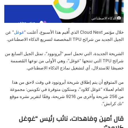
الذكاء الاصطناعي
خلال مؤتمر Cloud Next الذي أُقيم هذا الأسبوع، أعلنت “
غوغل
” عن
الجيل الجديد من شرائح TPU المخصصة لتسريع الذكاء الاصطناعي.
الشريحة الجديدة، التي تحمل اسم “آيرونوود”، تمثل الجيل السابع من
شرائح TPU التي تنتجها “غوغل”، وهي الأولى من نوعها المُصممة
خصيصًا للاستدلال، أي لتشغيل نماذج الذكاء الاصطناعي.
من المتوقع أن يتم إطلاق شريحة آيرونوود في وقت لاحق من هذا
العام لعملاء “غوغل كلاود”، وستكون متوفرة في تكوينين: مجموعة
من 256 شريحة وأخرى من 9216 شريحة، وفقًا لتقرير نشره موقع
“تك كرانش”.
قال أمين وفاهدات، نائب رئيس “غوغل
كلاود”: