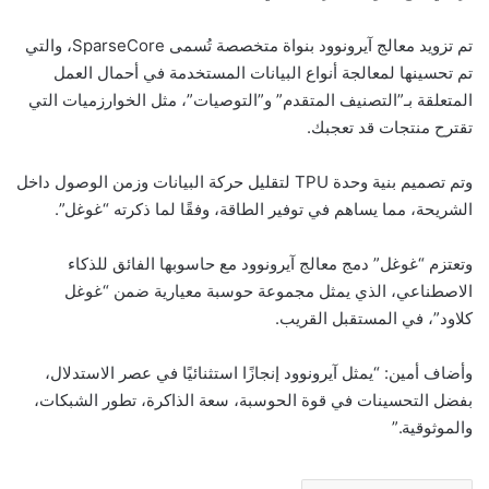
تم تزويد معالج آيرونوود بنواة متخصصة تُسمى SparseCore، والتي
تم تحسينها لمعالجة أنواع البيانات المستخدمة في أحمال العمل
المتعلقة بـ”التصنيف المتقدم” و”التوصيات”، مثل الخوارزميات التي
تقترح منتجات قد تعجبك.
وتم تصميم بنية وحدة TPU لتقليل حركة البيانات وزمن الوصول داخل
الشريحة، مما يساهم في توفير الطاقة، وفقًا لما ذكرته “غوغل”.
وتعتزم “غوغل” دمج معالج آيرونوود مع حاسوبها الفائق للذكاء
الاصطناعي، الذي يمثل مجموعة حوسبة معيارية ضمن “غوغل
كلاود”، في المستقبل القريب.
وأضاف أمين: “يمثل آيرونوود إنجازًا استثنائيًا في عصر الاستدلال،
بفضل التحسينات في قوة الحوسبة، سعة الذاكرة، تطور الشبكات،
والموثوقية.”