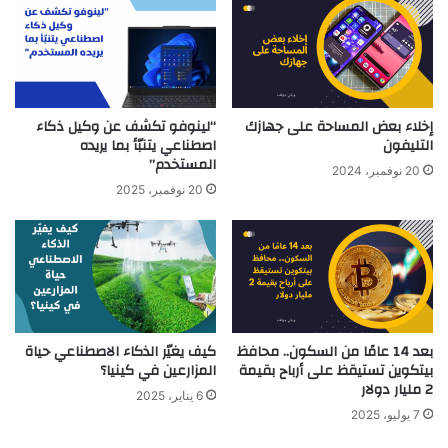
إخلاء بعض المساحة على جهازك
“لينوفو تكشف عن وكيل ذكاء
التليفون
اصطناعي يتنبّأ بما يريده
المستخدم”
20 نوفمبر، 2024
20 نوفمبر، 2025
بعد 14 عامًا من السكون.. محافظ
كيف يغيّر الذكاء الاصطناعي حياة
بيتكوين تستيقظ على أرباح بقيمة
المزارعين في كينيا؟
2 مليار دولار
6 يناير، 2025
7 يوليو، 2025