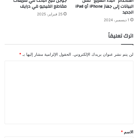
استخدام “البدء السريع” لنقل
جوجل تتيح البحث في تفريغات
البيانات إلى جهاز iPhone أو iPad
مقاطع الفيديو في درايف
الجديد
25 فبراير، 2025
1 ديسمبر، 2024
اترك تعليقاً
لن يتم نشر عنوان بريدك الإلكتروني.
الحقول الإلزامية مشار إليها بـ
*
ا
ل
ت
ع
ل
ي
ق
*
الاسم
*