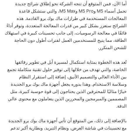
أما الآن، فمن المتوقع أن تتجه الشركة نحو إطلاق شرائح جديدة
تحمل أسماء M5 وM5 Pro وM5 Max، والتي ستشكل قاعدة
المعالجات المستخدمة في طرازات ماك بوك برو القادمة. هذه
الشرائح ستعزز بشكل كبير من قدرات المعالجة المتعددة، وتوفر أداءً
فائقًا في معالجة الرسوميات، إلى جانب تحسينات كبيرة في استهلاك
الطاقة، مما يتيح للمستخدمين العمل لفترات أطول دون الحاجة
للشحن المتكرر.
تُعد هذه الخطوة بمثابة استكمال لمسيرة أبل في تطوير رقائقها
الخاصة، والتي تهدف من خلالها إلى توفير حلول تقنية متكاملة تجمع
بين الأداء العالي والتصميم الأنيق، إضافة إلى استقرار النظام
وسلاسة الاستخدام. وهذا بدوره يجعل أجهزة ماك بوك برو الجديدة
خيارًا مثاليًا للمحترفين الذين يحتاجون إلى قوة حوسبة كبيرة، مثل
المصممين والمبرمجين والمحررين الذين يتعاملون مع محتوى عالي
الدقة.
بالإضافة إلى ذلك، من المتوقع أن تأتي أجهزة ماك بوك برو الجديدة
مع تحسينات في شاشة العرض، ونظام التبريد، وبطارية أكبر تدعم