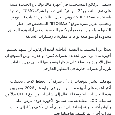
ستظل الرقائق المستخدمة في أجهزة ماك بوك برو الجديدة مبنية
على تقنية التصنيع “3 نانومتر” التي تقدمها شركة TSMC، وتحديدًا
باستخدام نسخة “N3P”، وهي الجيل الثالث من تقنيات 3 نانومتر.
وبحسب تقرير نشره موقع “9TO5Mac” المتخصص في أخبار
التكنولوجيا ، من المتوقع أن تكون التحسينات في أداء هذه الرقائق
محدودة أو متواضعة نوعًا ما مقارنة بالإصدارات السابقة.
بعيدًا عن التحسينات التقنية الداخلية لهذه الرقائق، لن يشهد تصميم
أجهزة ماك بوك برو الجديدة تغييرات كبيرة أو جذرية. ومن المتوقع أن
تظل الأجهزة محافظة على شكلها وتصميمها الحالي دون إضافات
بارزة أو تغييرات جذرية في المظهر الخارجي.
مع ذلك، تشير التوقعات إلى أن شركة أبل تخطط لإدخال تحديثات
أكثر أهمية على أجهزة ماك بوك برو في نهاية عام 2026. ومن بين
هذه التحديثات المتوقعة الانتقال إلى شاشات من نوع OLED بدلاً من
شاشات LCD التقليدية، مما سيمنح الأجهزة جودة عرض أعلى
وألوان أكثر حيوية، إضافة إلى تصميم أنحف وأخف وزنًا، إلى جانب
ميزات أخرى لم تُكشف تفاصيلها بعد.