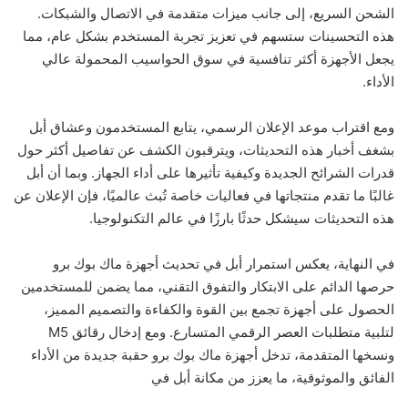
الشحن السريع، إلى جانب ميزات متقدمة في الاتصال والشبكات.
هذه التحسينات ستسهم في تعزيز تجربة المستخدم بشكل عام، مما
يجعل الأجهزة أكثر تنافسية في سوق الحواسيب المحمولة عالي
الأداء.
ومع اقتراب موعد الإعلان الرسمي، يتابع المستخدمون وعشاق أبل
بشغف أخبار هذه التحديثات، ويترقبون الكشف عن تفاصيل أكثر حول
قدرات الشرائح الجديدة وكيفية تأثيرها على أداء الجهاز. وبما أن أبل
غالبًا ما تقدم منتجاتها في فعاليات خاصة تُبث عالميًا، فإن الإعلان عن
هذه التحديثات سيشكل حدثًا بارزًا في عالم التكنولوجيا.
في النهاية، يعكس استمرار أبل في تحديث أجهزة ماك بوك برو
حرصها الدائم على الابتكار والتفوق التقني، مما يضمن للمستخدمين
الحصول على أجهزة تجمع بين القوة والكفاءة والتصميم المميز،
لتلبية متطلبات العصر الرقمي المتسارع. ومع إدخال رقائق M5
ونسخها المتقدمة، تدخل أجهزة ماك بوك برو حقبة جديدة من الأداء
الفائق والموثوقية، ما يعزز من مكانة أبل في