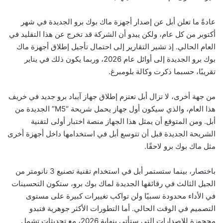
عادةً ما تعلن أبل عن إصدار أجهزة ماك بوك برو الجديدة في شهر
أكتوبر من كل عام، ولكن يبدو أن الشركة قد تخرج عن هذا التقليد في
العام الحالي. إذ تشير التقارير إلى احتمال تأجيل إطلاق أجهزة ماك
بوك برو الجديدة إلى أوائل عام 2026، وربما يكون ذلك في يناير
تقريبًا، حسبما ذكرت وكالة بلومبرغ.
من جهة أخرى، لا تزال أبل تعتزم إطلاق جهاز آيباد برو جديد في خريف
هذا العام، والذي سيكون أول جهاز يحمل شريحة “M5” الجديدة من
أبل. ومن المتوقع أن يمثل هذا الجهاز منصة اختبار أولى لتقنية
الشريحة الجديدة قبل أن تتوسع أبل في استخدامها داخل أجهزة أخرى
مثل ماك بوك برو لاحقًا.
باختصار، بينما ستستمر أبل في استخدام تقنية تصنيع 3 نانومتر من
الجيل الثالث في رقائقها الجديدة لماك بوك برو، ستكون التحسينات
في الأداء محدودة نسبيًا ولن تواكب تغييرات كبيرة على مستوى
التصميم في الوقت الحالي. أما التطورات الأكثر جوهرية فتبدو
محجوزة للإصدارات التي ستأتي بنهاية 2026، مع تحديثات تشمل