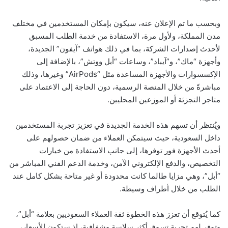
وبحسب ما تم الإعلان عنه، سيكون بإمكان المستخدمين في مختلف
مدن المملكة، ولأول مرة، الاستفادة من خدمة الطلب المسبق
لأحدث إصدارات الشركة، بما في ذلك هواتف “آيفون” الجديدة،
وأجهزة “ماك”، و”آيباد”، وساعات “أبل ووتش”، بالإضافة إلى
الإكسسوارات والأجهزة المساعدة مثل “AirPods” وغيرها، وذلك
مباشرةً من خلال المنصة الرسمية، دون الحاجة إلى الاعتماد على
متاجر التجزئة أو الموزعين المحليين.
ويُنتظر أن تسهم هذه الخدمة الجديدة في تعزيز تجربة المستخدمين
داخل السعودية، حيث سيتمكن العملاء من ضمان حصولهم على
أحدث الأجهزة فور توفرها، إلى جانب الاستفادة من خيارات
التخصيص، والدفع الإلكتروني الآمن، وخدمة الدعم الفني المباشر من
“أبل”، وهي مزايا طالما كانت محدودة أو غير متاحة بشكل كامل عند
الطلب من خلال أطراف وسيطة.
كما يُتوقع أن تعزز هذه الخطوة ثقة العملاء السعوديين بعلامة “أبل”،
وتوفر لهم تجربة تسوق أكثر سلاسة وشفافية، إذ ستكون الأسعار،