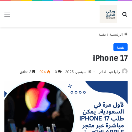
بحث عن
الق
الرئيسية
/
تقنية
تقنية
iPhone 17
رانيا عبد القادر
15 سبتمبر، 2025
0
924
3 دقائق